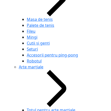
Masa de tenis
Palete de tenis
Fileu
Mingi
Cutii și genți
Seturi
Accesorii pentru ping-pong
Robotul
Arte marțiale
Totul pentru arte marțiale