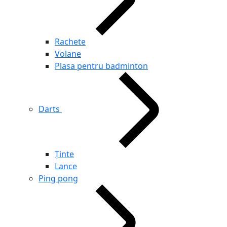
Rachete
Volane
Plasa pentru badminton
Darts
Ținte
Lance
Ping pong