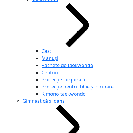
Casti
Mănuși
Rachete de taekwondo
Centuri
Protecție corporală
Protecție pentru tibie și picioare
Kimono taekwondo
Gimnastică și dans