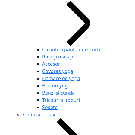
Colanți și pantaloni scurți
Role și masaje
Accesorii
Covoras yoga
Hamace de yoga
Blocuri yoga
Benzi și curele
Tricouri și topuri
Șosete
Genți si rucsaci