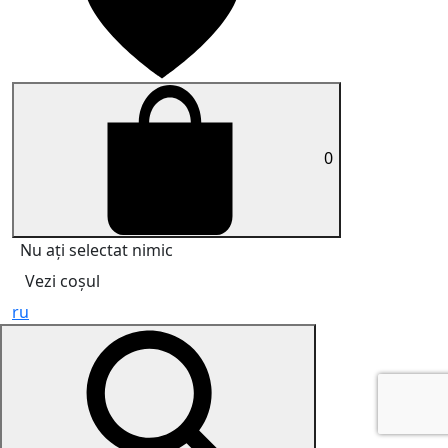
0
Nu ați selectat nimic
Vezi coșul
ru