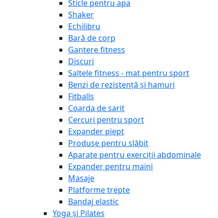
Sticle pentru apa
Shaker
Echilibru
Bară de corp
Gantere fitness
Discuri
Saltele fitness - mat pentru sport
Benzi de rezistență și hamuri
Fitballs
Coarda de sarit
Cercuri pentru sport
Expander piept
Produse pentru slăbit
Aparate pentru exerciții abdominale
Expander pentru maini
Masaje
Platforme trepte
Bandaj elastic
Yoga și Pilates