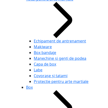
Echipament de antrenament
Makiware
Box bandaje
Manechine și genți de podea
Capa de box
Labe
Covorașe și tatami
Protectie pentru arte martiale
Box