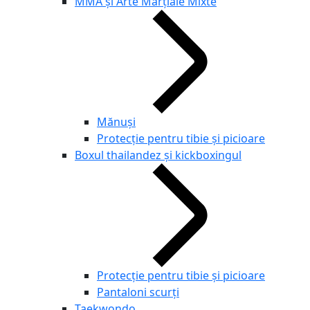
MMA și Arte Marțiale Mixte
Mănuși
Protecție pentru tibie și picioare
Boxul thailandez și kickboxingul
Protecție pentru tibie și picioare
Pantaloni scurți
Taekwondo