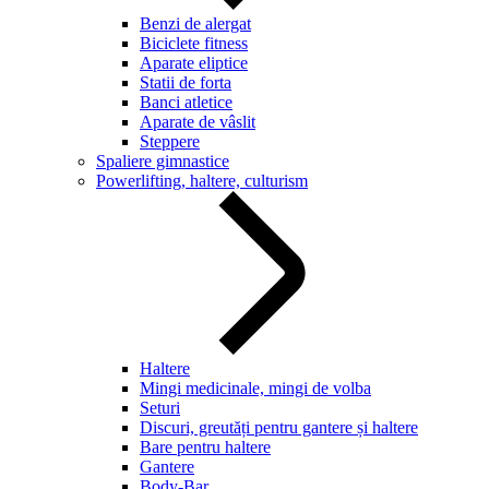
Benzi de alergat
Biciclete fitness
Aparate eliptice
Statii de forta
Banci atletice
Aparate de vâslit
Steppere
Spaliere gimnastice
Powerlifting, haltere, culturism
Haltere
Mingi medicinale, mingi de volba
Seturi
Discuri, greutăți pentru gantere și haltere
Bare pentru haltere
Gantere
Body-Bar