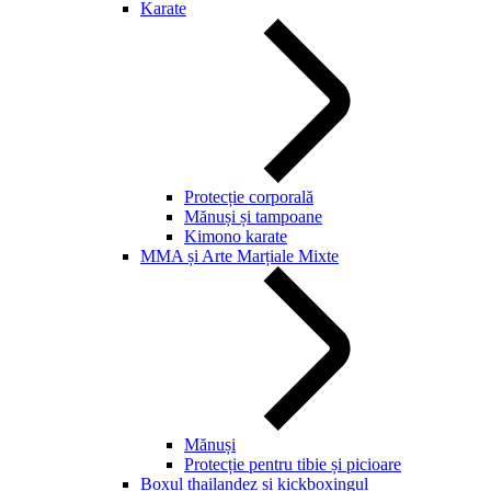
Karate
Protecție corporală
Mănuși și tampoane
Kimono karate
MMA și Arte Marțiale Mixte
Mănuși
Protecție pentru tibie și picioare
Boxul thailandez și kickboxingul