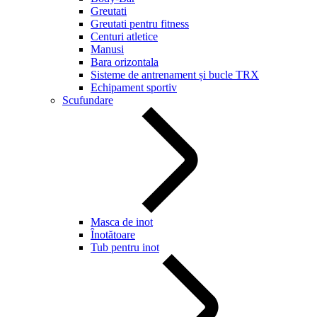
Greutati
Greutati pentru fitness
Centuri atletice
Manusi
Bara orizontala
Sisteme de antrenament și bucle TRX
Echipament sportiv
Scufundare
Masca de inot
Înotătoare
Tub pentru inot