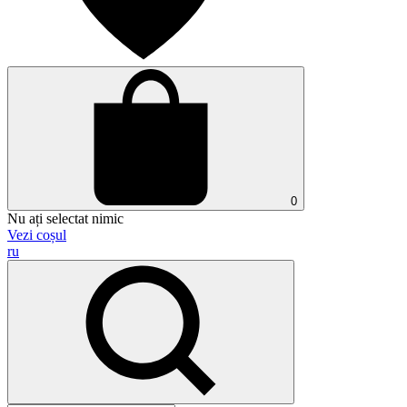
0
Nu ați selectat nimic
Vezi coșul
ru