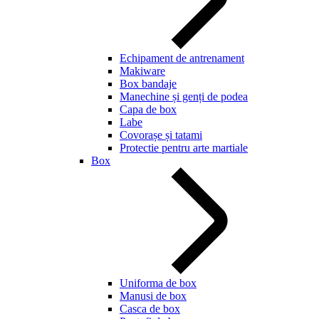
Echipament de antrenament
Makiware
Box bandaje
Manechine și genți de podea
Capa de box
Labe
Covorașe și tatami
Protectie pentru arte martiale
Box
Uniforma de box
Manusi de box
Casca de box