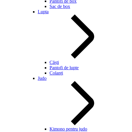
Pantofi de box
Sac de box
Lupta
Căști
Pantofi de lupte
Colanți
Judo
Kimono pentru judo