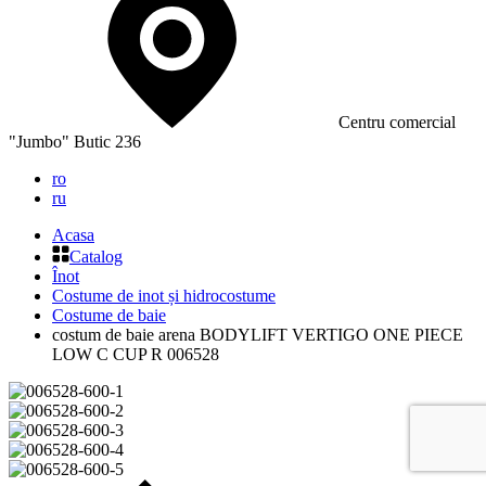
Сentru comercial
"Jumbo" Butic 236
ro
ru
Acasa
Catalog
Înot
Costume de inot și hidrocostume
Costume de baie
costum de baie arena BODYLIFT VERTIGO ONE PIECE
LOW C CUP R 006528