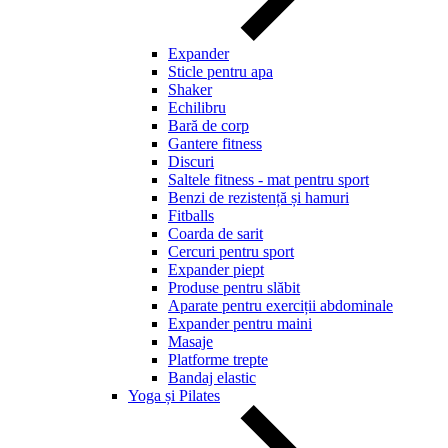
Expander
Sticle pentru apa
Shaker
Echilibru
Bară de corp
Gantere fitness
Discuri
Saltele fitness - mat pentru sport
Benzi de rezistență și hamuri
Fitballs
Coarda de sarit
Cercuri pentru sport
Expander piept
Produse pentru slăbit
Aparate pentru exerciții abdominale
Expander pentru maini
Masaje
Platforme trepte
Bandaj elastic
Yoga și Pilates