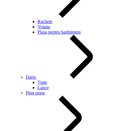
Rachete
Volane
Plasa pentru badminton
Darts
Ținte
Lance
Ping pong