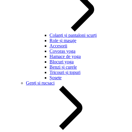
Colanți și pantaloni scurți
Role și masaje
Accesorii
Covoras yoga
Hamace de yoga
Blocuri yoga
Benzi și curele
Tricouri și topuri
Șosete
Genți si rucsaci