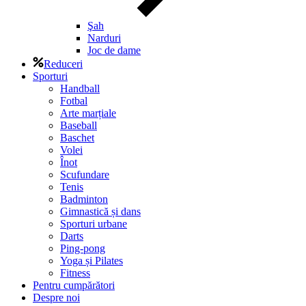
Şah
Narduri
Joc de dame
Reduceri
Sporturi
Handball
Fotbal
Arte marțiale
Baseball
Baschet
Volei
Înot
Scufundare
Tenis
Badminton
Gimnastică și dans
Sporturi urbane
Darts
Ping-pong
Yoga și Pilates
Fitness
Pentru cumpărători
Despre noi