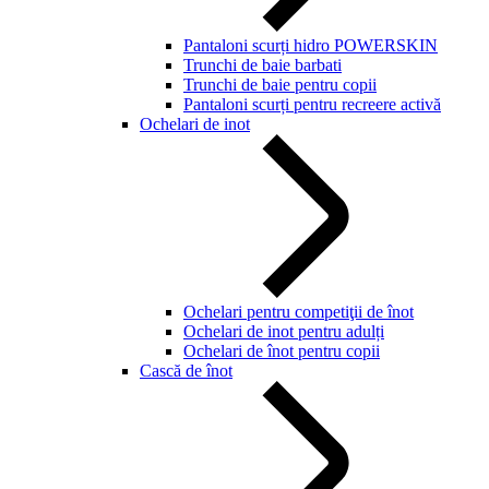
Pantaloni scurți hidro POWERSKIN
Trunchi de baie barbati
Trunchi de baie pentru copii
Pantaloni scurți pentru recreere activă
Ochelari de inot
Ochelari pentru competiţii de înot
Ochelari de inot pentru adulți
Ochelari de înot pentru copii
Cască de înot