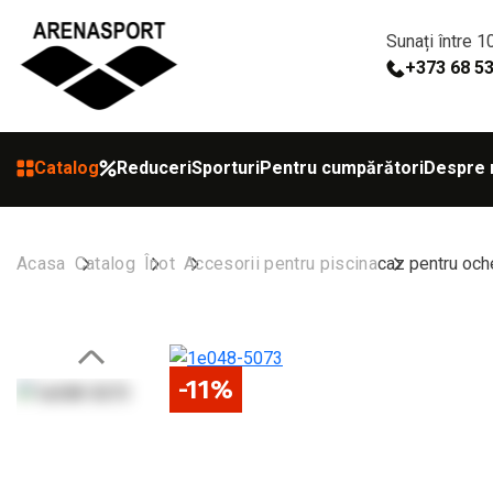
Sunați între 1
+373 68 5
Catalog
Reduceri
Sporturi
Pentru cumpărători
Despre 
Acasa
Catalog
Înot
Accesorii pentru piscina
caz pentru oc
-11%