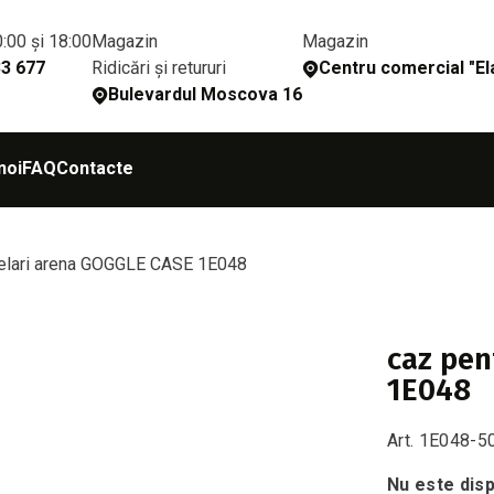
0:00 și 18:00
Magazin
Magazin
Ridicări și retururi
33 677
Сentru comercial "Ela
Bulevardul Moscova 16
noi
FAQ
Contacte
helari arena GOGGLE CASE 1E048
caz pen
1E048
Art. 1E048-5
Nu este disp