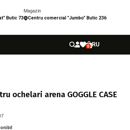
Magazin
t" Butic 73
Сentru comercial "Jumbo" Butic 236
RU
0
tru ochelari arena GOGGLE CASE
07
onibil