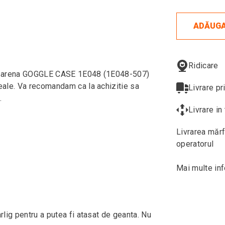
ADĂUGA
Ridicare
lari arena GOGGLE CASE 1E048 (1E048-507)
 reale. Va recomandam ca la achizitie sa
Livrare pr
.
Livrare i
Livrarea mărf
operatorul
Mai multe inf
arlig pentru a putea fi atasat de geanta. Nu