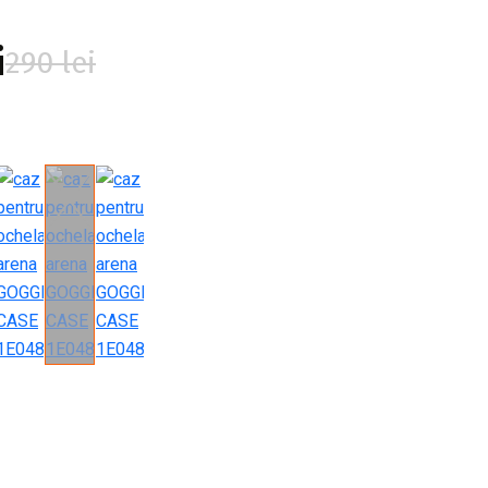
i
290 lei