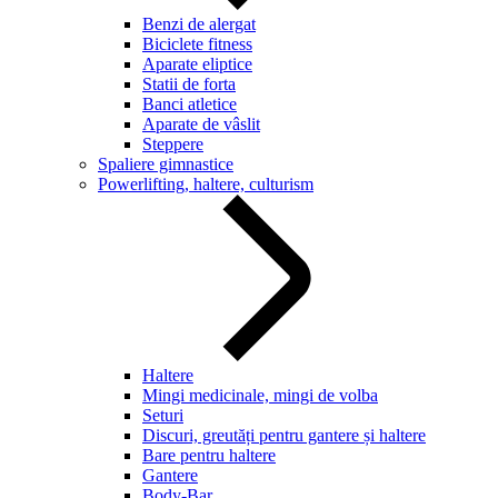
Benzi de alergat
Biciclete fitness
Aparate eliptice
Statii de forta
Banci atletice
Aparate de vâslit
Steppere
Spaliere gimnastice
Powerlifting, haltere, culturism
Haltere
Mingi medicinale, mingi de volba
Seturi
Discuri, greutăți pentru gantere și haltere
Bare pentru haltere
Gantere
Body-Bar