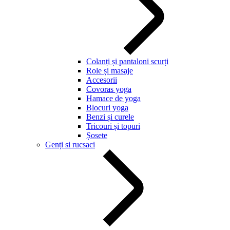
Colanți și pantaloni scurți
Role și masaje
Accesorii
Covoras yoga
Hamace de yoga
Blocuri yoga
Benzi și curele
Tricouri și topuri
Șosete
Genți si rucsaci