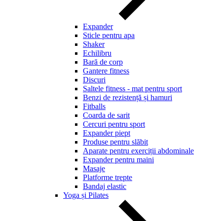
Expander
Sticle pentru apa
Shaker
Echilibru
Bară de corp
Gantere fitness
Discuri
Saltele fitness - mat pentru sport
Benzi de rezistență și hamuri
Fitballs
Coarda de sarit
Cercuri pentru sport
Expander piept
Produse pentru slăbit
Aparate pentru exerciții abdominale
Expander pentru maini
Masaje
Platforme trepte
Bandaj elastic
Yoga și Pilates