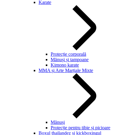
Karate
Protecție corporală
Mănuși și tampoane
Kimono karate
MMA și Arte Marțiale Mixte
Mănuși
Protecție pentru tibie și picioare
Boxul thailandez și kickboxingul