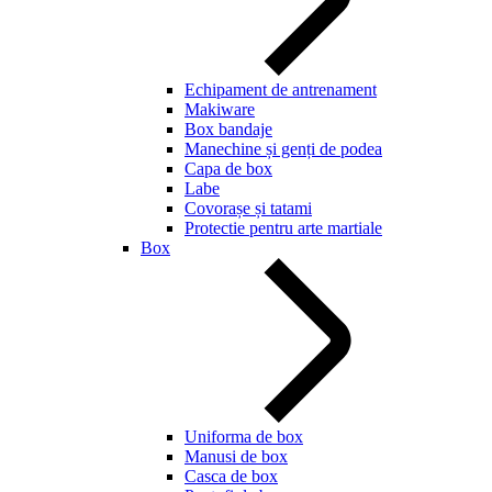
Echipament de antrenament
Makiware
Box bandaje
Manechine și genți de podea
Capa de box
Labe
Covorașe și tatami
Protectie pentru arte martiale
Box
Uniforma de box
Manusi de box
Casca de box