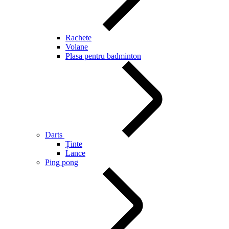
Rachete
Volane
Plasa pentru badminton
Darts
Ținte
Lance
Ping pong