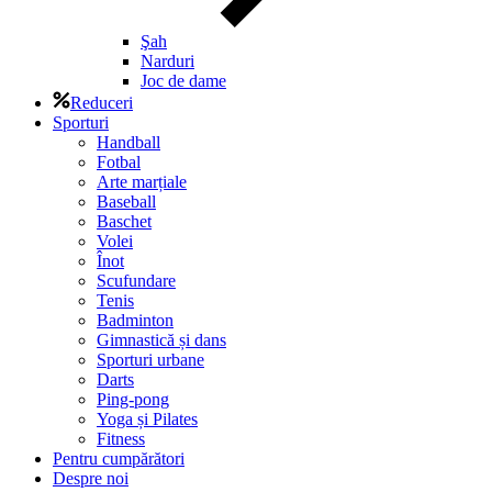
Şah
Narduri
Joc de dame
Reduceri
Sporturi
Handball
Fotbal
Arte marțiale
Baseball
Baschet
Volei
Înot
Scufundare
Tenis
Badminton
Gimnastică și dans
Sporturi urbane
Darts
Ping-pong
Yoga și Pilates
Fitness
Pentru cumpărători
Despre noi