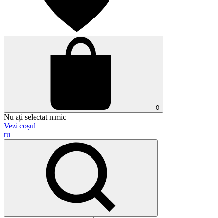
0
Nu ați selectat nimic
Vezi coșul
ru