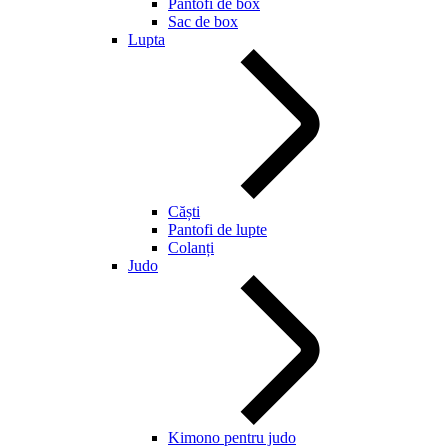
Pantofi de box
Sac de box
Lupta
Căști
Pantofi de lupte
Colanți
Judo
Kimono pentru judo