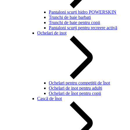
Pantaloni scurți hidro POWERSKIN
Trunchi de baie barbati
Trunchi de baie pentru copii
Pantaloni scurți pentru recreere activă
Ochelari de inot
Ochelari pentru competiţii de înot
Ochelari de inot pentru adulți
Ochelari de înot pentru copii
Cască de înot