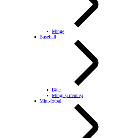
Minge
Baseball
Bâte
Mingi și mănuși
Mini-fotbal