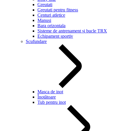
Greutati
Greutati pentru fitness
Centuri atletice
Manusi
Bara orizontala
Sisteme de antrenament și bucle TRX
Echipament sportiv
Scufundare
Masca de inot
Înotătoare
Tub pentru inot