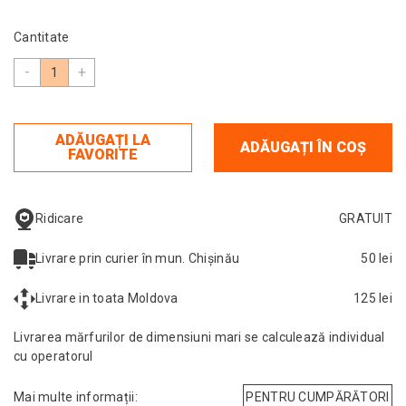
Cantitate
-
+
ADĂUGAȚI LA
ADĂUGAȚI ÎN COȘ
FAVORITE
GRATUIT
Ridicare
50 lei
Livrare prin curier în mun. Chișinău
125 lei
Livrare in toata Moldova
Livrarea mărfurilor de dimensiuni mari se calculează individual
cu operatorul
Mai multe informații:
PENTRU CUMPĂRĂTORI