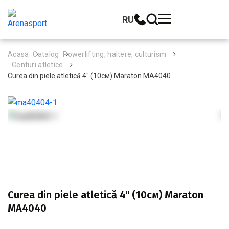
RU
Acasa
Catalog
Powerlifting, haltere, culturism
Centuri atletice
Curea din piele atletică 4" (10см) Maraton MA4040
Curea din piele atletică 4" (10см) Maraton
MA4040