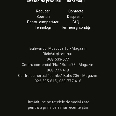
Catalog de produse
Informaţii
Reduceri
Contacte
Sporturi
Despre noi
Pentru cumpărători
FAQ
Tehnologii
Termeni și condiții
Bulevardul Moscova 16 - Magazin
Ridicări și retururi:
068-533-677
Сentru comercial "Elat" Butic 73 - Magazin:
068-777-419
Сentru comercial "Jumbo" Butic 236 - Magazin:
022-505-615
,
068-777-418
Urmăriți-ne pe rețelele de socializare
pentru a primi cele mai recente știri