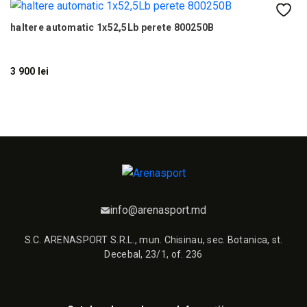
haltere automatic 1х52,5Lb perete 800250B
M
3 900 lei
23
info@arenasport.md
S.C. ARENASPORT S.R.L., mun. Chisinau, sec. Botanica, st.
Decebal, 23/1, of. 236