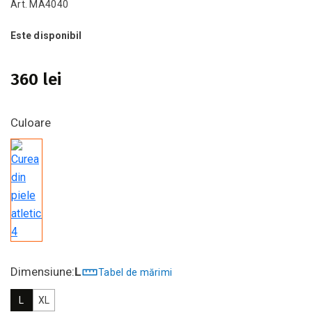
Art. MA4040
Este disponibil
360 lei
Culoare
Dimensiune:
L
Tabel de mărimi
L
XL