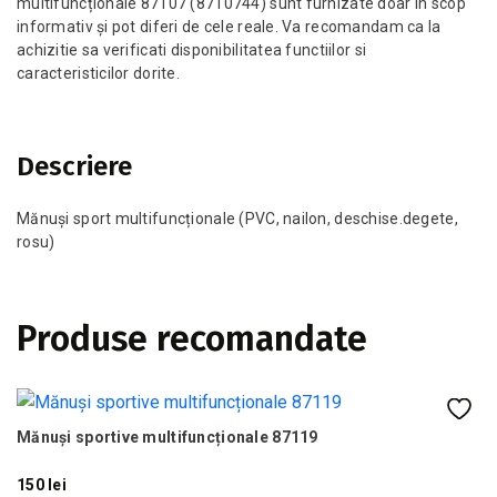
multifuncționale 87107 (8710744) sunt furnizate doar în scop
informativ și pot diferi de cele reale. Va recomandam ca la
achizitie sa verificati disponibilitatea functiilor si
caracteristicilor dorite.
Descriere
Mănuși sport multifuncționale (PVC, nailon, deschise.degete,
rosu)
Produse recomandate
-
Mănuși sportive multifuncționale 87119
Ro
150 lei
99