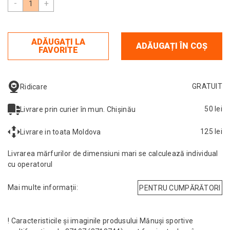
-
+
ADĂUGAȚI LA
ADĂUGAȚI ÎN COȘ
FAVORITE
GRATUIT
Ridicare
50 lei
Livrare prin curier în mun. Chișinău
125 lei
Livrare in toata Moldova
Livrarea mărfurilor de dimensiuni mari se calculează individual
cu operatorul
Mai multe informații:
PENTRU CUMPĂRĂTORI
! Caracteristicile și imaginile produsului Mănuși sportive