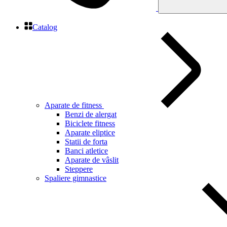
Catalog
Aparate de fitness
Benzi de alergat
Biciclete fitness
Aparate eliptice
Statii de forta
Banci atletice
Aparate de vâslit
Steppere
Spaliere gimnastice