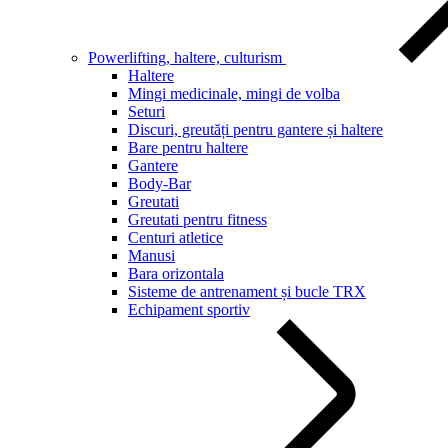
Powerlifting, haltere, culturism
Haltere
Mingi medicinale, mingi de volba
Seturi
Discuri, greutăți pentru gantere și haltere
Bare pentru haltere
Gantere
Body-Bar
Greutati
Greutati pentru fitness
Centuri atletice
Manusi
Bara orizontala
Sisteme de antrenament și bucle TRX
Echipament sportiv