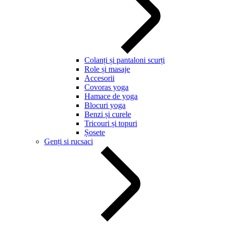
Colanți și pantaloni scurți
Role și masaje
Accesorii
Covoras yoga
Hamace de yoga
Blocuri yoga
Benzi și curele
Tricouri și topuri
Șosete
Genți si rucsaci