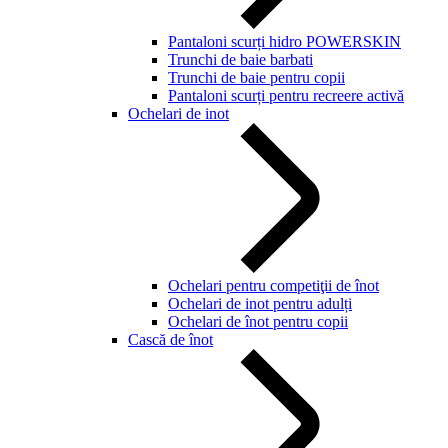
Pantaloni scurți hidro POWERSKIN
Trunchi de baie barbati
Trunchi de baie pentru copii
Pantaloni scurți pentru recreere activă
Ochelari de inot
Ochelari pentru competiţii de înot
Ochelari de inot pentru adulți
Ochelari de înot pentru copii
Cască de înot