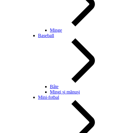
Minge
Baseball
Bâte
Mingi și mănuși
Mini-fotbal