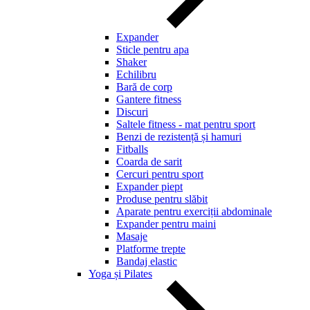
Expander
Sticle pentru apa
Shaker
Echilibru
Bară de corp
Gantere fitness
Discuri
Saltele fitness - mat pentru sport
Benzi de rezistență și hamuri
Fitballs
Coarda de sarit
Cercuri pentru sport
Expander piept
Produse pentru slăbit
Aparate pentru exerciții abdominale
Expander pentru maini
Masaje
Platforme trepte
Bandaj elastic
Yoga și Pilates