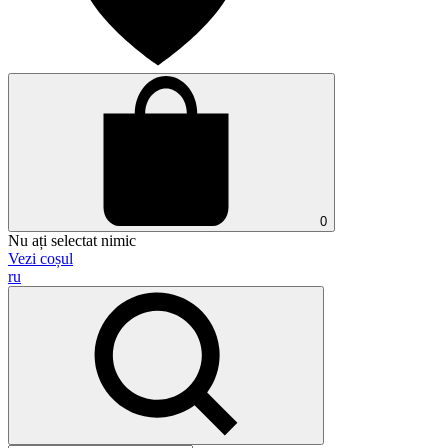
0
Nu ați selectat nimic
Vezi coșul
ru