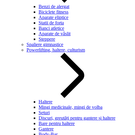
Benzi de alergat
Biciclete fitness
Aparate eliptice
Statii de forta
Banci atletice
Aparate de vâslit
Steppere
Spaliere gimnastice
Powerlifting, haltere, culturism
Haltere
Mingi medicinale, mingi de volba
Seturi
Discuri, greutăți pentru gantere și haltere
Bare pentru haltere
Gantere
Body-Bar