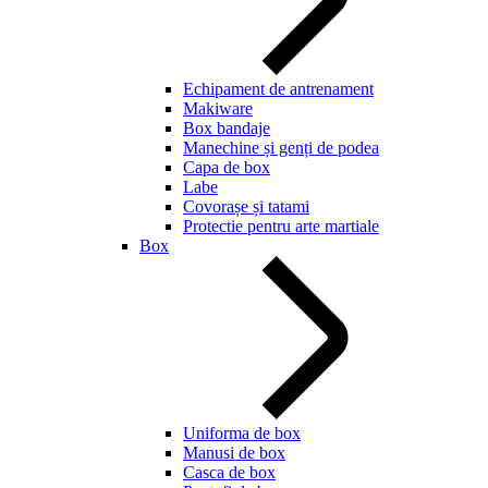
Echipament de antrenament
Makiware
Box bandaje
Manechine și genți de podea
Capa de box
Labe
Covorașe și tatami
Protectie pentru arte martiale
Box
Uniforma de box
Manusi de box
Casca de box