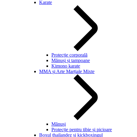
Karate
Protecție corporală
Mănuși și tampoane
Kimono karate
MMA și Arte Marțiale Mixte
Mănuși
Protecție pentru tibie și picioare
Boxul thailandez și kickboxingul