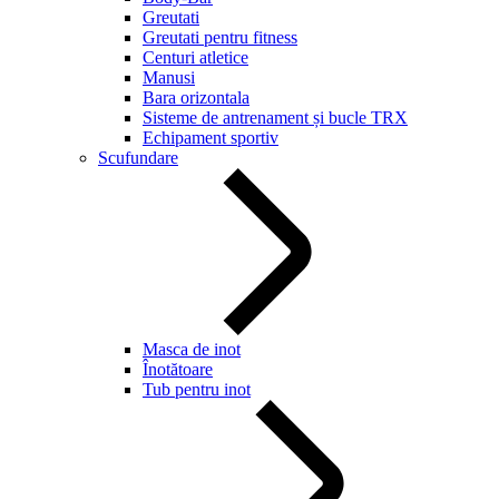
Greutati
Greutati pentru fitness
Centuri atletice
Manusi
Bara orizontala
Sisteme de antrenament și bucle TRX
Echipament sportiv
Scufundare
Masca de inot
Înotătoare
Tub pentru inot