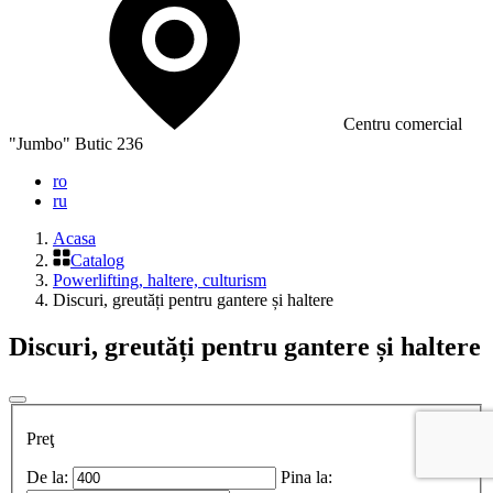
Сentru comercial
"Jumbo" Butic 236
ro
ru
Acasa
Catalog
Powerlifting, haltere, culturism
Discuri, greutăți pentru gantere și haltere
Discuri, greutăți pentru gantere și haltere
Preţ
De la:
Pina la: