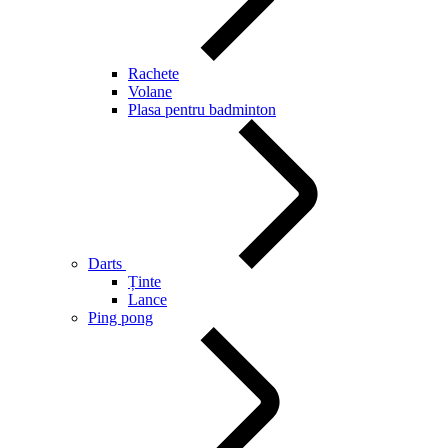
Rachete
Volane
Plasa pentru badminton
Darts
Ținte
Lance
Ping pong