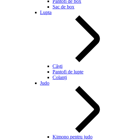
Pantofi de box
Sac de box
Lupta
Căști
Pantofi de lupte
Colanți
Judo
Kimono pentru judo