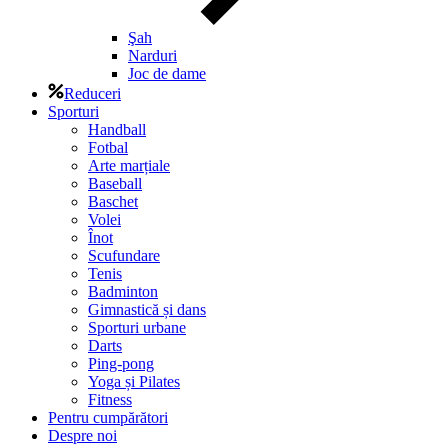
Şah
Narduri
Joc de dame
Reduceri
Sporturi
Handball
Fotbal
Arte marțiale
Baseball
Baschet
Volei
Înot
Scufundare
Tenis
Badminton
Gimnastică și dans
Sporturi urbane
Darts
Ping-pong
Yoga și Pilates
Fitness
Pentru cumpărători
Despre noi