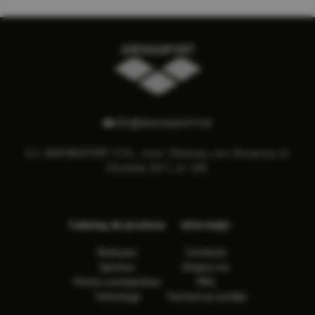
info@arenasport.md
S.C. ARENASPORT S.R.L., mun. Chisinau, sec. Botanica, st.
Decebal, 23/1, of. 236
Catalog de produse
Informaţii
Reduceri
Contacte
Sporturi
Despre noi
Pentru cumpărători
FAQ
Tehnologii
Termeni și condiții