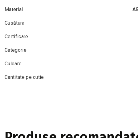
Material
AB
Cusătura
Certificare
Categorie
Culoare
Сantitate pe cutie
Produse recomandat