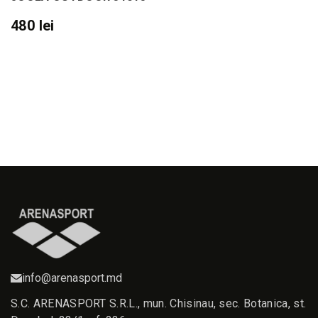
480 lei
info@arenasport.md
S.C. ARENASPORT S.R.L., mun. Chisinau, sec. Botanica, st.