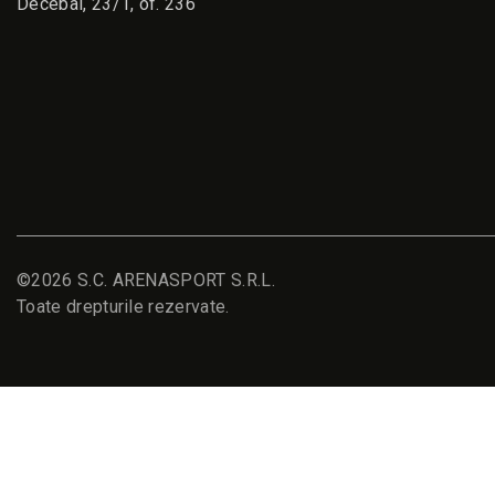
Decebal, 23/1, of. 236
©2026 S.C. ARENASPORT S.R.L.
Toate drepturile rezervate.