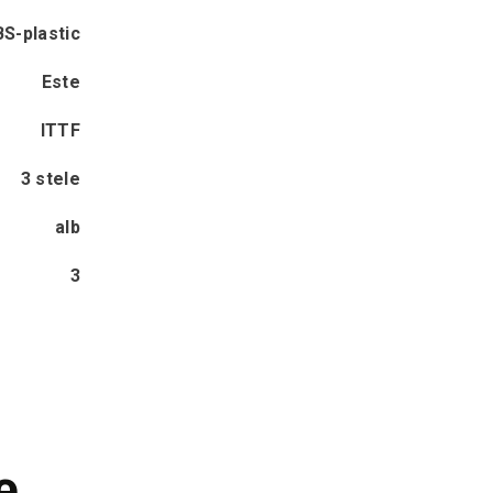
S-plastic
Este
ITTF
3 stele
alb
3
e