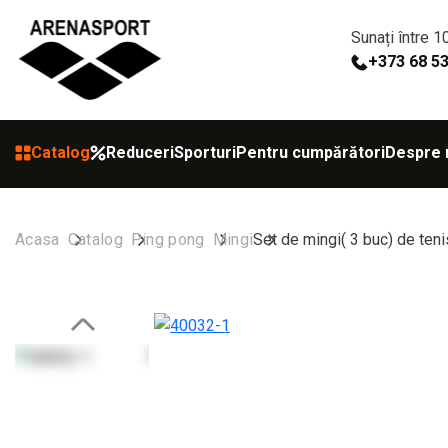
Sunați între 1
+373 68 5
Catalog
Reduceri
Sporturi
Pentru cumpărători
Despre 
Acasa
Catalog
Ping pong
Mingi
Set de mingi( 3 buc) de t