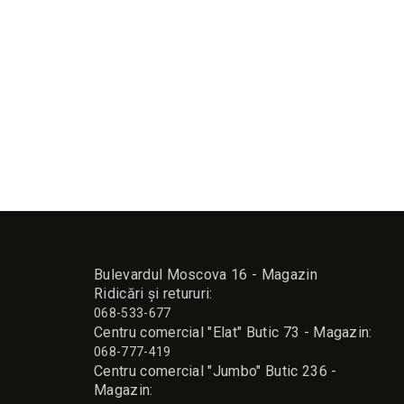
4
Bulevardul Moscova 16 - Magazin
Ridicări și retururi:
068-533-677
Сentru comercial "Elat" Butic 73 - Magazin:
068-777-419
Сentru comercial "Jumbo" Butic 236 -
Magazin: