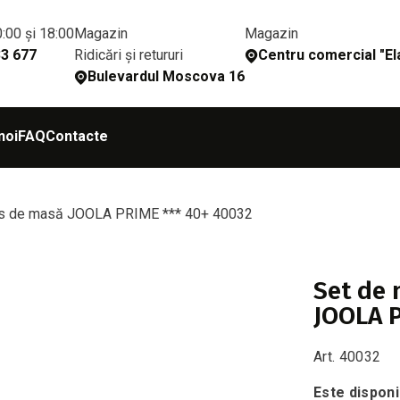
0:00 și 18:00
Magazin
Magazin
Ridicări și retururi
33 677
Сentru comercial "Ela
Bulevardul Moscova 16
noi
FAQ
Contacte
enis de masă JOOLA PRIME *** 40+ 40032
Set de 
JOOLA P
Art. 40032
Este disponi