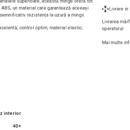
terialele superioare, această minge oferă tot
ic ABS, un material care garantează aceeași
Livrare i
semnificativ rezistența la uzură a mingii.
Livrarea mărf
celentă; control optim; material elastic;
operatorul
Mai multe inf
z interior
40+