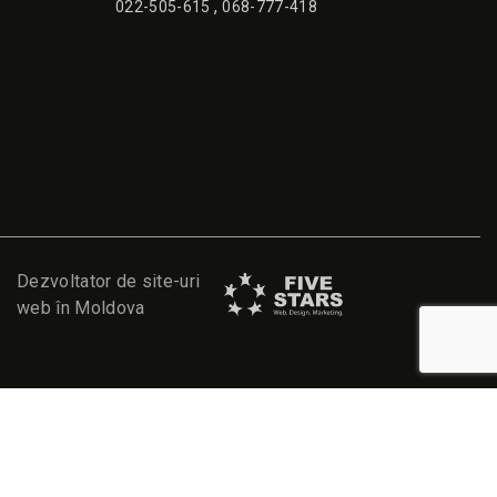
,
022-505-615
068-777-418
Dezvoltator de site-uri
web în Moldova