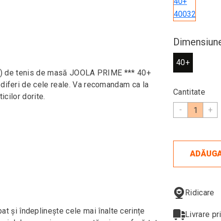
Dimensiune
40+
 buc) de tenis de masă JOOLA PRIME *** 40+
 diferi de cele reale. Va recomandam ca la
Cantitate
icilor dorite.
-
+
ADĂUGA
Ridicare
și îndeplinește cele mai înalte cerințe
Livrare pr