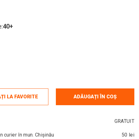
:
40+
ȚI LA FAVORITE
ADĂUGAȚI ÎN COȘ
GRATUIT
in curier în mun. Chișinău
50 lei