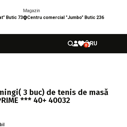
Magazin
t" Butic 73
Сentru comercial "Jumbo" Butic 236
RU
0
mingi( 3 buc) de tenis de masă
RIME *** 40+ 40032
bil