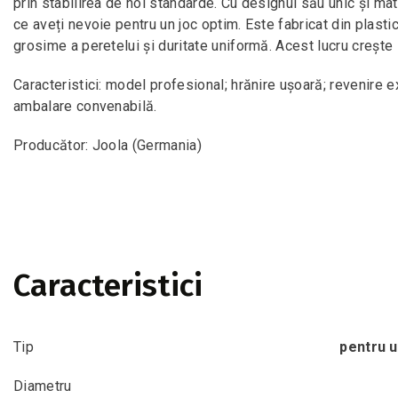
prin stabilirea de noi standarde. Cu designul său unic și ma
ce aveți nevoie pentru un joc optim. Este fabricat din plast
grosime a peretelui și duritate uniformă. Acest lucru crește 
Caracteristici: model profesional; hrănire ușoară; revenire ex
ambalare convenabilă.
Producător: Joola (Germania)
Caracteristici
Tip
pentru u
Diametru