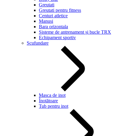
Greutati
Greutati pentru fitness
Centuri atletice
Manusi
Bara orizontala
Sisteme de antrenament și bucle TRX
Echipament sportiv
Scufundare
Masca de inot
Înotătoare
Tub pentru inot