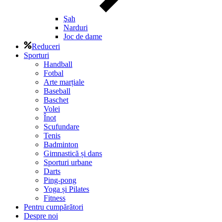
Şah
Narduri
Joc de dame
Reduceri
Sporturi
Handball
Fotbal
Arte marțiale
Baseball
Baschet
Volei
Înot
Scufundare
Tenis
Badminton
Gimnastică și dans
Sporturi urbane
Darts
Ping-pong
Yoga și Pilates
Fitness
Pentru cumpărători
Despre noi