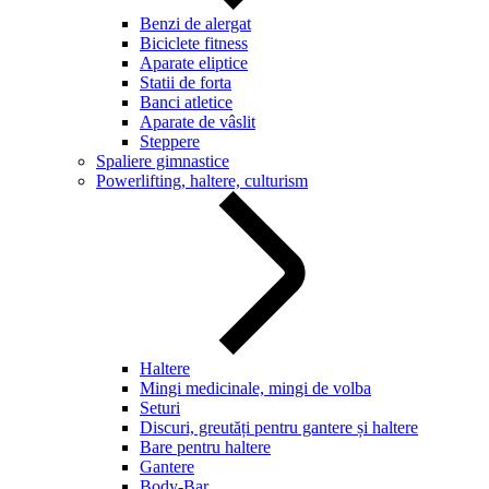
Benzi de alergat
Biciclete fitness
Aparate eliptice
Statii de forta
Banci atletice
Aparate de vâslit
Steppere
Spaliere gimnastice
Powerlifting, haltere, culturism
Haltere
Mingi medicinale, mingi de volba
Seturi
Discuri, greutăți pentru gantere și haltere
Bare pentru haltere
Gantere
Body-Bar