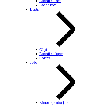
Pantofi de box
Sac de box
Lupta
Căști
Pantofi de lupte
Colanți
Judo
Kimono pentru judo