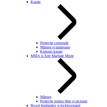
Karate
Protecție corporală
Mănuși și tampoane
Kimono karate
MMA și Arte Marțiale Mixte
Mănuși
Protecție pentru tibie și picioare
Boxul thailandez și kickboxingul