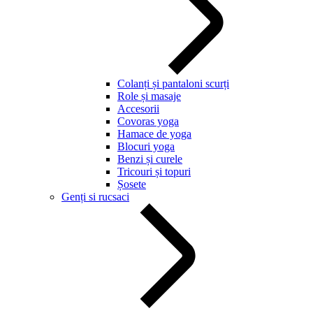
Colanți și pantaloni scurți
Role și masaje
Accesorii
Covoras yoga
Hamace de yoga
Blocuri yoga
Benzi și curele
Tricouri și topuri
Șosete
Genți si rucsaci