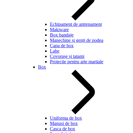
Echipament de antrenament
Makiware
Box bandaje
Manechine și genți de podea
Capa de box
Labe
Covorașe și tatami
Protectie pentru arte martiale
Box
Uniforma de box
Manusi de box
Casca de box