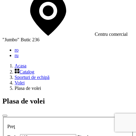
Сentru comercial
"Jumbo" Butic 236
ro
ru
Acasa
Catalog
Sporturi de echipă
Volei
Plasa de volei
Plasa de volei
Preţ