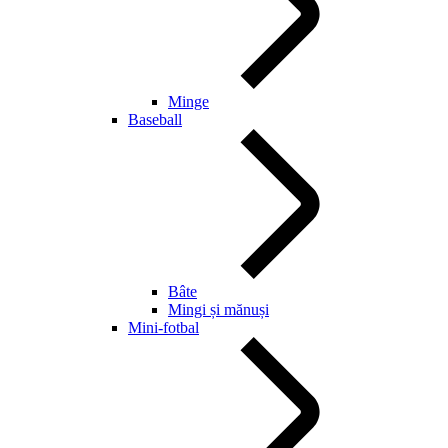
Minge
Baseball
Bâte
Mingi și mănuși
Mini-fotbal