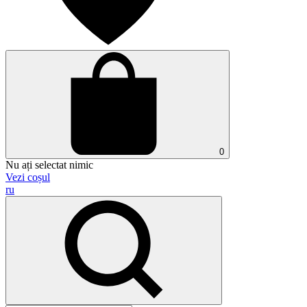
0
Nu ați selectat nimic
Vezi coșul
ru