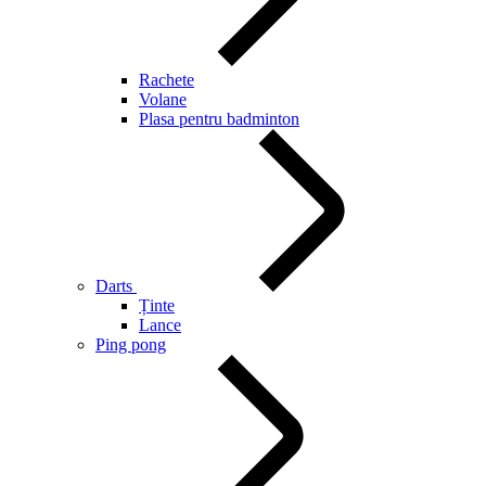
Rachete
Volane
Plasa pentru badminton
Darts
Ținte
Lance
Ping pong