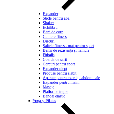
Expander
Sticle pentru apa
Shaker
Echilibru
Bară de corp
Gantere fitness
Discuri
Saltele fitness - mat pentru sport
Benzi de rezistență și hamuri
Fitballs
Coarda de sarit
Cercuri pentru sport
Expander piept
Produse pentru slăbit
Aparate pentru exerciții abdominale
Expander pentru maini
Masaje
Platforme trepte
Bandaj elastic
Yoga și Pilates