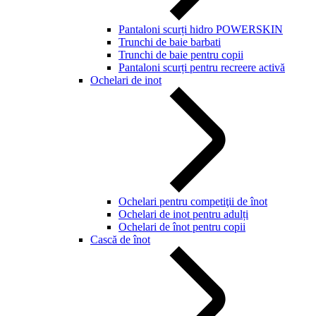
Pantaloni scurți hidro POWERSKIN
Trunchi de baie barbati
Trunchi de baie pentru copii
Pantaloni scurți pentru recreere activă
Ochelari de inot
Ochelari pentru competiţii de înot
Ochelari de inot pentru adulți
Ochelari de înot pentru copii
Cască de înot