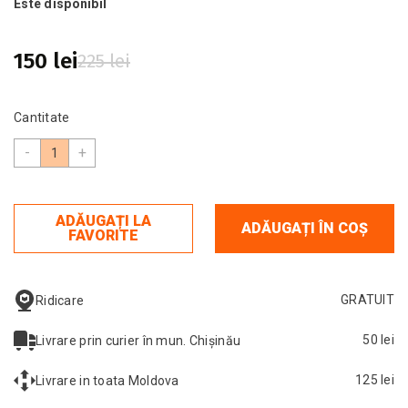
Este disponibil
150 lei
225 lei
Cantitate
-
+
ADĂUGAȚI LA
ADĂUGAȚI ÎN COȘ
FAVORITE
GRATUIT
Ridicare
50 lei
Livrare prin curier în mun. Chișinău
125 lei
Livrare in toata Moldova