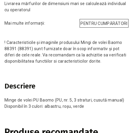
Livrarea mărfurilor de dimensiuni mari se calculează individual
cu operatorul
Mai multe informații:
PENTRU CUMPĂRĂTORI
! Caracteristicile și imaginile produsului Mingi de volei Baomo
88391 (88391) sunt furnizate doar în scop informativ și pot
diferi de cele reale. Va recomandam ca la achizitie sa verificati
disponibilitatea functiilor si caracteristicilor dorite.
Descriere
Minge de volei PU Baomo (PU, nr. 5, 3 straturi, cusută manual)
Disponibil în 3 culori: albastru, roșu, verde
Produse recomandate