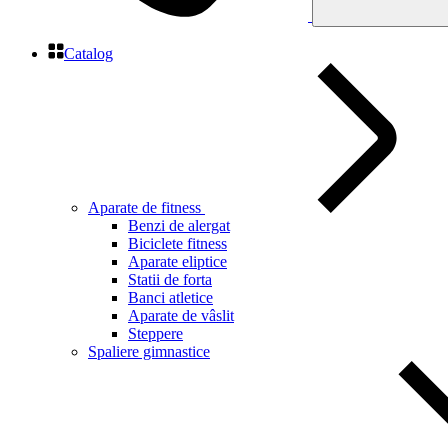
Catalog
Aparate de fitness
Benzi de alergat
Biciclete fitness
Aparate eliptice
Statii de forta
Banci atletice
Aparate de vâslit
Steppere
Spaliere gimnastice