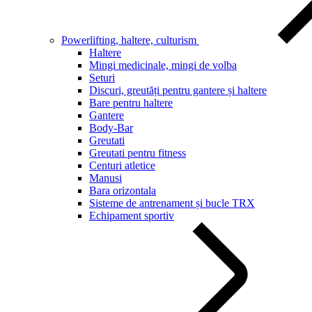
Powerlifting, haltere, culturism
Haltere
Mingi medicinale, mingi de volba
Seturi
Discuri, greutăți pentru gantere și haltere
Bare pentru haltere
Gantere
Body-Bar
Greutati
Greutati pentru fitness
Centuri atletice
Manusi
Bara orizontala
Sisteme de antrenament și bucle TRX
Echipament sportiv