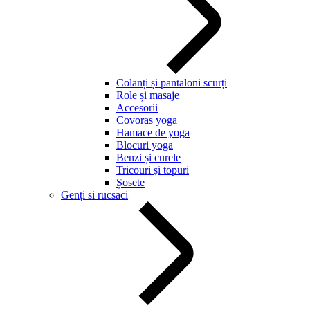
Colanți și pantaloni scurți
Role și masaje
Accesorii
Covoras yoga
Hamace de yoga
Blocuri yoga
Benzi și curele
Tricouri și topuri
Șosete
Genți si rucsaci