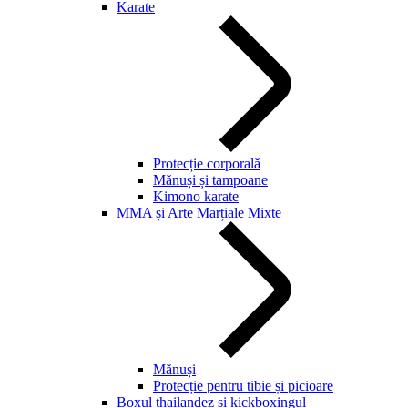
Karate
Protecție corporală
Mănuși și tampoane
Kimono karate
MMA și Arte Marțiale Mixte
Mănuși
Protecție pentru tibie și picioare
Boxul thailandez și kickboxingul