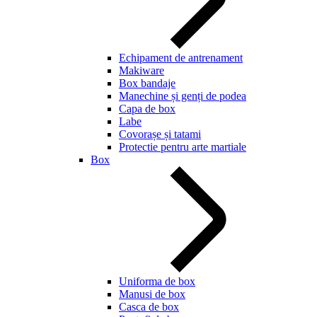
Echipament de antrenament
Makiware
Box bandaje
Manechine și genți de podea
Capa de box
Labe
Covorașe și tatami
Protectie pentru arte martiale
Box
Uniforma de box
Manusi de box
Casca de box