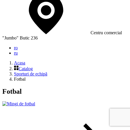
Сentru comercial
"Jumbo" Butic 236
ro
ru
Acasa
Catalog
Sporturi de echipă
Fotbal
Fotbal