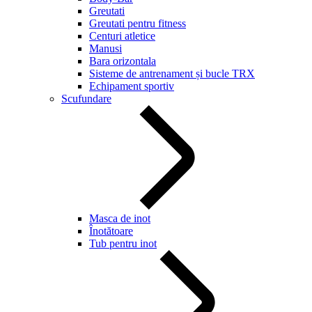
Greutati
Greutati pentru fitness
Centuri atletice
Manusi
Bara orizontala
Sisteme de antrenament și bucle TRX
Echipament sportiv
Scufundare
Masca de inot
Înotătoare
Tub pentru inot