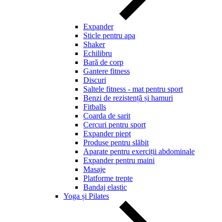
Expander
Sticle pentru apa
Shaker
Echilibru
Bară de corp
Gantere fitness
Discuri
Saltele fitness - mat pentru sport
Benzi de rezistență și hamuri
Fitballs
Coarda de sarit
Cercuri pentru sport
Expander piept
Produse pentru slăbit
Aparate pentru exerciții abdominale
Expander pentru maini
Masaje
Platforme trepte
Bandaj elastic
Yoga și Pilates