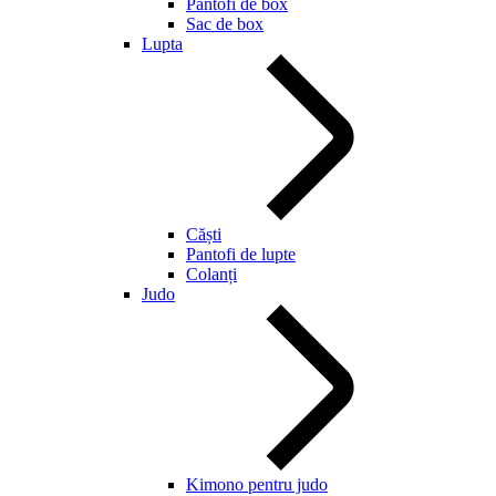
Pantofi de box
Sac de box
Lupta
Căști
Pantofi de lupte
Colanți
Judo
Kimono pentru judo