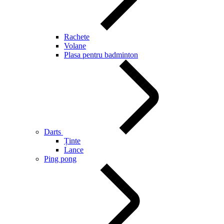
Rachete
Volane
Plasa pentru badminton
Darts
Ținte
Lance
Ping pong