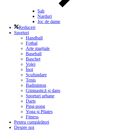
Şah
Narduri
Joc de dame
Reduceri
Sporturi
Handball
Fotbal
Arte marțiale
Baseball
Baschet
Volei
Înot
Scufundare
Tenis
Badminton
Gimnastică și dans
Sporturi urbane
Darts
Ping-pong
Yoga și Pilates
Fitness
Pentru cumpărători
Despre noi