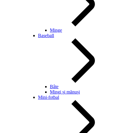
Minge
Baseball
Bâte
Mingi și mănuși
Mini-fotbal