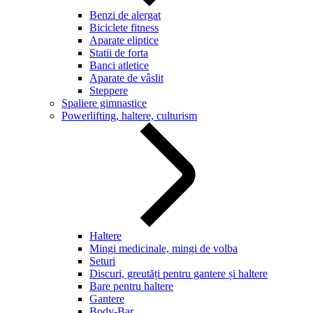
Benzi de alergat
Biciclete fitness
Aparate eliptice
Statii de forta
Banci atletice
Aparate de vâslit
Steppere
Spaliere gimnastice
Powerlifting, haltere, culturism
Haltere
Mingi medicinale, mingi de volba
Seturi
Discuri, greutăți pentru gantere și haltere
Bare pentru haltere
Gantere
Body-Bar