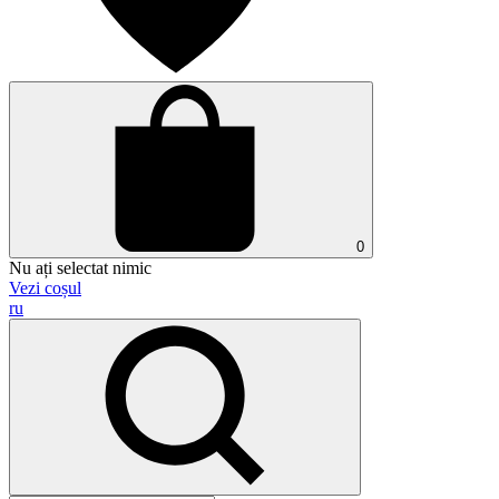
0
Nu ați selectat nimic
Vezi coșul
ru