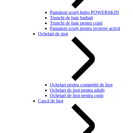
Pantaloni scurți hidro POWERSKIN
Trunchi de baie barbati
Trunchi de baie pentru copii
Pantaloni scurți pentru recreere activă
Ochelari de inot
Ochelari pentru competiţii de înot
Ochelari de inot pentru adulți
Ochelari de înot pentru copii
Cască de înot