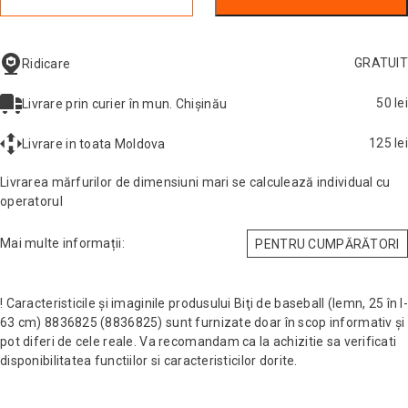
GRATUIT
Ridicare
50 lei
Livrare prin curier în mun. Chișinău
125 lei
Livrare in toata Moldova
Livrarea mărfurilor de dimensiuni mari se calculează individual cu
operatorul
Mai multe informații:
PENTRU CUMPĂRĂTORI
! Caracteristicile și imaginile produsului Biţi de baseball (lemn, 25 în l-
63 cm) 8836825 (8836825) sunt furnizate doar în scop informativ și
pot diferi de cele reale. Va recomandam ca la achizitie sa verificati
disponibilitatea functiilor si caracteristicilor dorite.