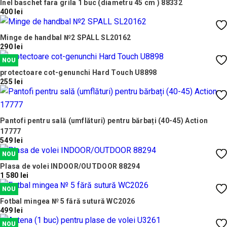
Inel baschet fara grila 1 buc (diametru 45 cm ) 88332
400 lei
Minge de handbal №2 SPALL SL20162
290 lei
NOU
protectoare cot-genunchi Hard Touch U8898
255 lei
Pantofi pentru sală (umflături) pentru bărbați (40-45) Action
17777
549 lei
NOU
Plasa de volei INDOOR/OUTDOOR 88294
1 580 lei
NOU
Fotbal mingea № 5 fără sutură WC2026
499 lei
NOU