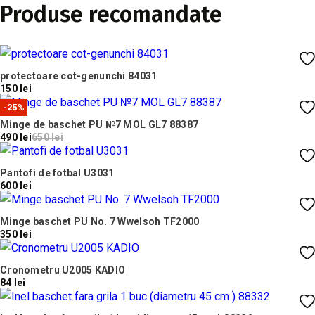
Produse recomandate
protectoare cot-genunchi 84031
150 lei
-25%
Minge de baschet PU №7 MOL GL7 88387
490 lei
650 lei
Pantofi de fotbal U3031
600 lei
Minge baschet PU No. 7 Wwelsoh TF2000
350 lei
Cronometru U2005 KADIO
84 lei