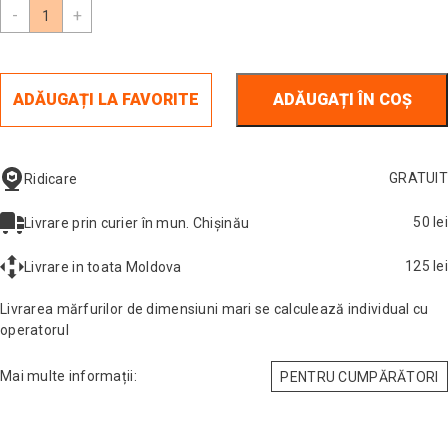
-
+
ADĂUGAȚI LA FAVORITE
ADĂUGAȚI ÎN COȘ
GRATUIT
Ridicare
50 lei
Livrare prin curier în mun. Chișinău
125 lei
Livrare in toata Moldova
Livrarea mărfurilor de dimensiuni mari se calculează individual cu
operatorul
Mai multe informații:
PENTRU CUMPĂRĂTORI