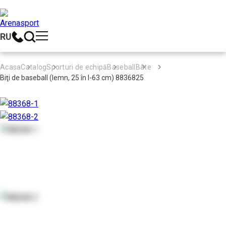
RU
Acasa
Catalog
Sporturi de echipă
Baseball
Bâte
Biţi de baseball (lemn, 25 în l-63 cm) 8836825