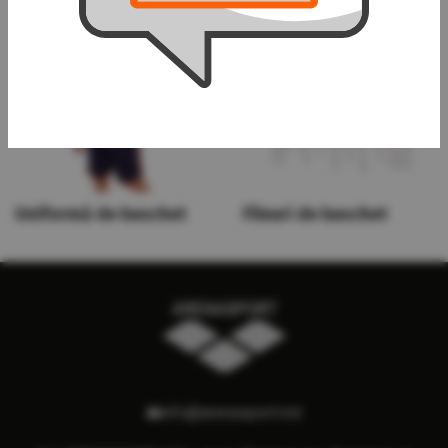
Uniformă de baschet
Fileuri de baschet
info@arenasport.md