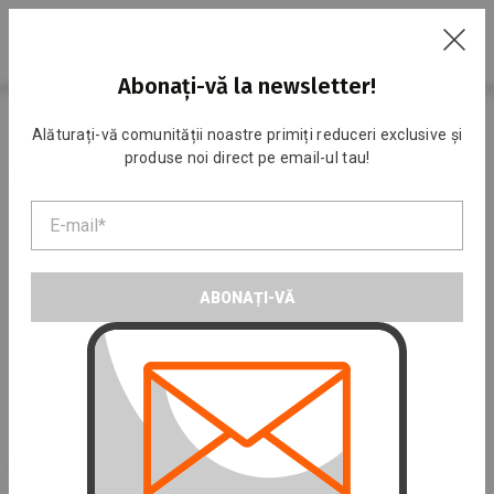
RU
Abonați-vă la newsletter!
Acasa
Catalog
Sporturi de echipă
Baschet
Alăturați-vă comunității noastre primiți reduceri exclusive și
produse noi direct pe email-ul tau!
Baschet
ABONAȚI-VĂ
Mingi de baschet
Inel de baschet