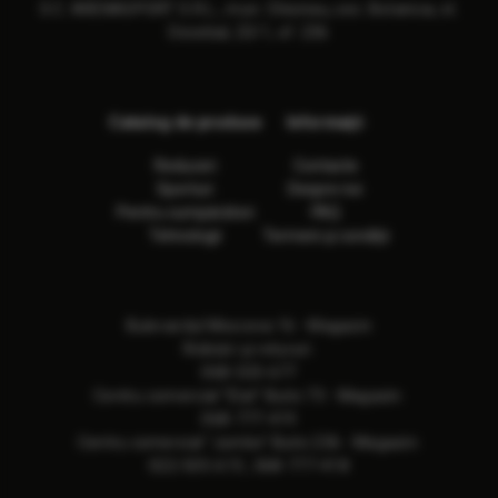
S.C. ARENASPORT S.R.L., mun. Chisinau, sec. Botanica, st.
Decebal, 23/1, of. 236
Catalog de produse
Informaţii
Reduceri
Contacte
Sporturi
Despre noi
Pentru cumpărători
FAQ
Tehnologii
Termeni și condiții
Bulevardul Moscova 16 - Magazin
Ridicări și retururi:
068-533-677
Сentru comercial "Elat" Butic 73 - Magazin:
068-777-419
Сentru comercial "Jumbo" Butic 236 - Magazin:
022-505-615
,
068-777-418