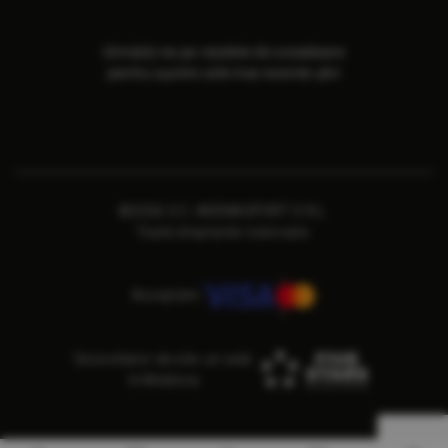
Urmăriți-ne pe rețelele de socializare
pentru a primi cele mai recente știri
©2026 S.C. ARENASPORT S.R.L.
Toate drepturile rezervate.
Acceptăm
Dezvoltator de site-uri web
în Moldova