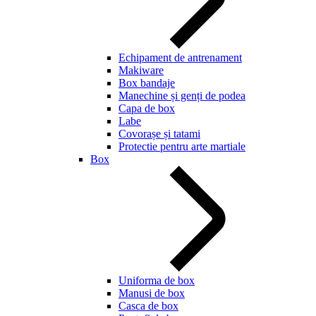
Echipament de antrenament
Makiware
Box bandaje
Manechine și genți de podea
Capa de box
Labe
Covorașe și tatami
Protectie pentru arte martiale
Box
Uniforma de box
Manusi de box
Casca de box