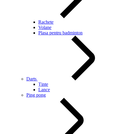
Rachete
Volane
Plasa pentru badminton
Darts
Ținte
Lance
Ping pong