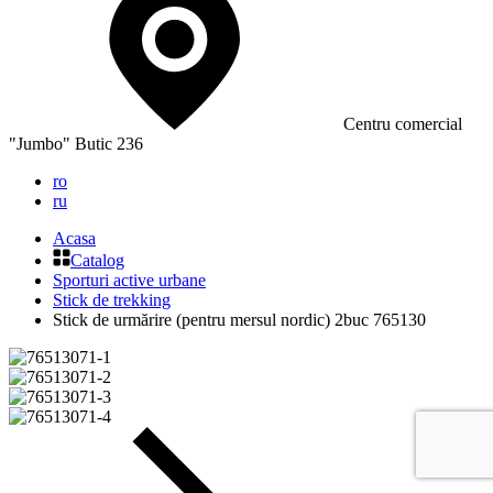
Сentru comercial
"Jumbo" Butic 236
ro
ru
Acasa
Catalog
Sporturi active urbane
Stick de trekking
Stick de urmărire (pentru mersul nordic) 2buc 765130