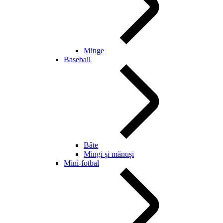
Minge
Baseball
Bâte
Mingi și mănuși
Mini-fotbal