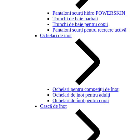
Pantaloni scurți hidro POWERSKIN
Trunchi de baie barbati
Trunchi de baie pentru copii
Pantaloni scurți pentru recreere activă
Ochelari de inot
Ochelari pentru competiţii de înot
Ochelari de inot pentru adulți
Ochelari de înot pentru copii
Cască de înot