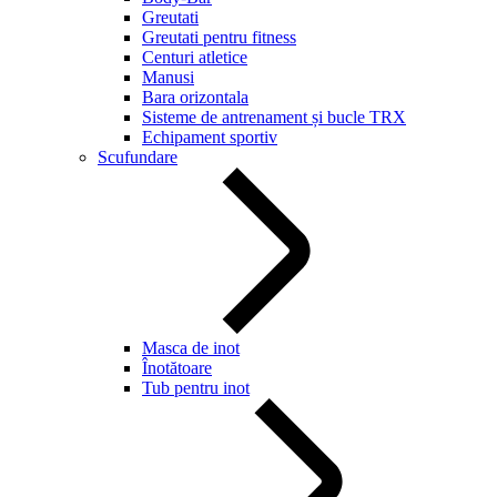
Greutati
Greutati pentru fitness
Centuri atletice
Manusi
Bara orizontala
Sisteme de antrenament și bucle TRX
Echipament sportiv
Scufundare
Masca de inot
Înotătoare
Tub pentru inot