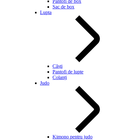
Pantofi de box
Sac de box
Lupta
Căști
Pantofi de lupte
Colanți
Judo
Kimono pentru judo