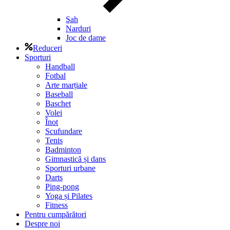
Şah
Narduri
Joc de dame
Reduceri
Sporturi
Handball
Fotbal
Arte marțiale
Baseball
Baschet
Volei
Înot
Scufundare
Tenis
Badminton
Gimnastică și dans
Sporturi urbane
Darts
Ping-pong
Yoga și Pilates
Fitness
Pentru cumpărători
Despre noi