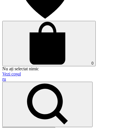
0
Nu ați selectat nimic
Vezi coșul
ru