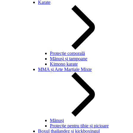
Karate
Protecție corporală
Mănuși și tampoane
Kimono karate
MMA și Arte Marțiale Mixte
Mănuși
Protecție pentru tibie și picioare
Boxul thailandez și kickboxingul