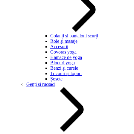
Colanți și pantaloni scurți
Role și masaje
Accesorii
Covoras yoga
Hamace de yoga
Blocuri yoga
Benzi și curele
Tricouri și topuri
Șosete
Genți si rucsaci