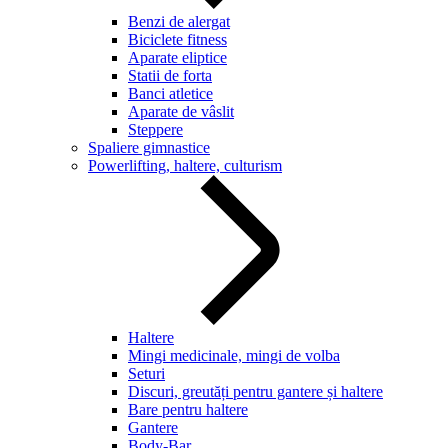
Benzi de alergat
Biciclete fitness
Aparate eliptice
Statii de forta
Banci atletice
Aparate de vâslit
Steppere
Spaliere gimnastice
Powerlifting, haltere, culturism
Haltere
Mingi medicinale, mingi de volba
Seturi
Discuri, greutăți pentru gantere și haltere
Bare pentru haltere
Gantere
Body-Bar