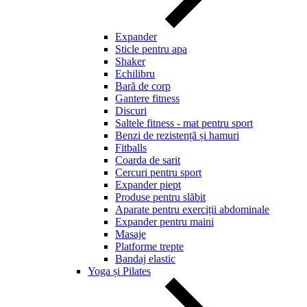
Expander
Sticle pentru apa
Shaker
Echilibru
Bară de corp
Gantere fitness
Discuri
Saltele fitness - mat pentru sport
Benzi de rezistență și hamuri
Fitballs
Coarda de sarit
Cercuri pentru sport
Expander piept
Produse pentru slăbit
Aparate pentru exerciții abdominale
Expander pentru maini
Masaje
Platforme trepte
Bandaj elastic
Yoga și Pilates