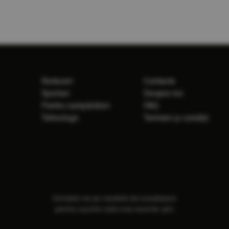
Reduceri
Contacte
Sporturi
Despre noi
Pentru cumpărători
FAQ
Tehnologii
Termeni și condiții
Urmăriți-ne pe rețelele de socializare
pentru a primi cele mai recente știri