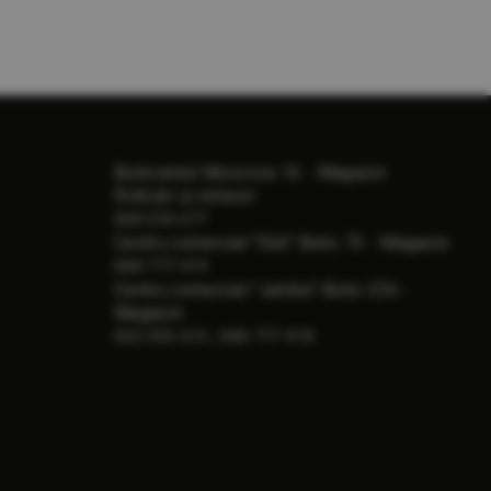
Bulevardul Moscova 16 - Magazin
Ridicări și retururi:
068-533-677
Сentru comercial "Elat" Butic 73 - Magazin:
068-777-419
Сentru comercial "Jumbo" Butic 236 -
Magazin:
,
022-505-615
068-777-418