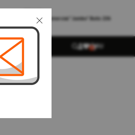
Magazin
t" Butic 73
Сentru comercial "Jumbo" Butic 236
RU
0