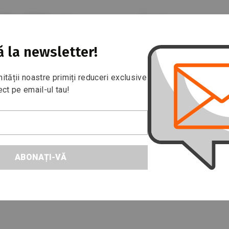
0:00 și 18:00
Magazin
Magazin
Ridicări și retururi
33 677
Сentru comercial "Ela
Bulevardul Moscova 16
 la newsletter!
ității noastre primiți reduceri exclusive
noi
FAQ
Contacte
ect pe email-ul tau!
ABONAȚI-VĂ