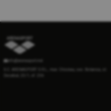
info@arenasport.md
S.C. ARENASPORT S.R.L., mun. Chisinau, sec. Botanica, st.
Decebal, 23/1, of. 236