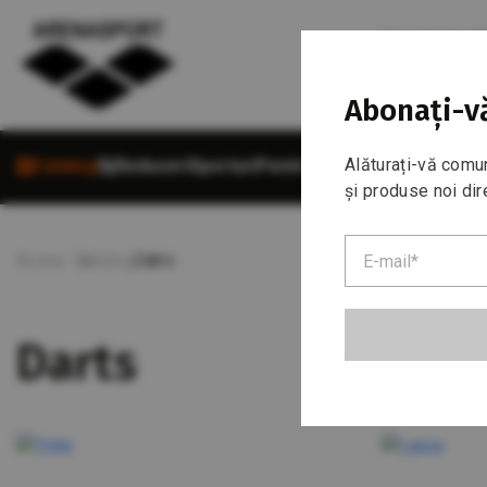
Sunați între 1
+373 68 5
Abonați-vă
Alăturați-vă comun
Catalog
Reduceri
Sporturi
Pentru cumpărători
Despre 
și produse noi dir
Acasa
Catalog
Darts
Darts