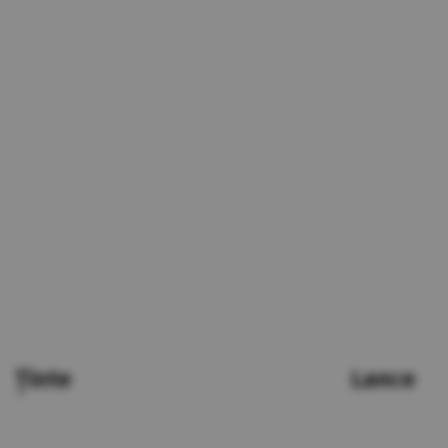
Ținte
Lance