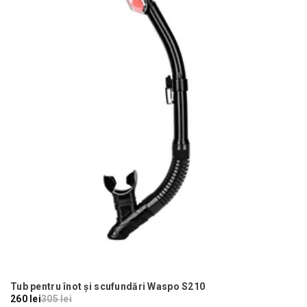
Tub pentru înot și scufundări Waspo S210
260 lei
305 lei
25