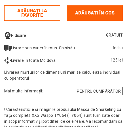
ADĂUGAȚI LA
ADĂUGAȚI ÎN COȘ
FAVORITE
GRATUIT
Ridicare
50 lei
Livrare prin curier în mun. Chișinău
125 lei
Livrare in toata Moldova
Livrarea mărfurilor de dimensiuni mari se calculează individual
cu operatorul
Mai multe informații:
PENTRU CUMPĂRĂTORI
! Caracteristicile și imaginile produsului Mască de Snorkeling cu
față completă XXS Waspo TY064 (TY064) sunt furnizate doar
în scop informativ și pot diferi de cele reale. Va recomandam ca