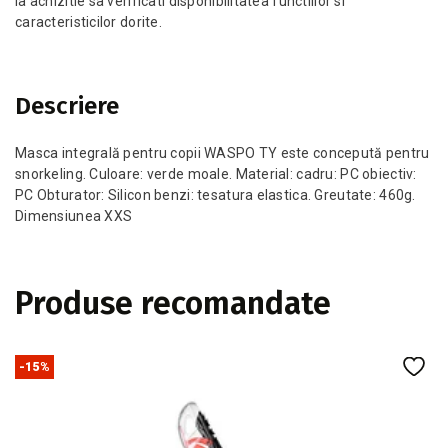
la achizitie sa verificati disponibilitatea functiilor si
caracteristicilor dorite.
Descriere
Masca integrală pentru copii WASPO TY este concepută pentru
snorkeling. Culoare: verde moale. Material: cadru: PC obiectiv:
PC Obturator: Silicon benzi: tesatura elastica. Greutate: 460g.
Dimensiunea XXS
Produse recomandate
-15%
-
Tu