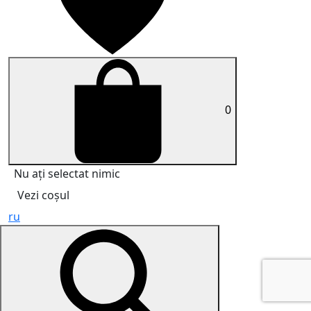
0
Nu ați selectat nimic
Vezi coșul
ru