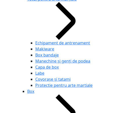
Echipament de antrenament
Makiware
Box bandaje
Manechine și genți de podea
Capa de box
Labe
Covorașe și tatami
Protectie pentru arte martiale
Box