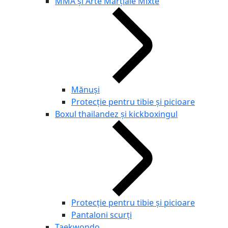
MMA și Arte Marțiale Mixte
Mănuși
Protecție pentru tibie și picioare
Boxul thailandez și kickboxingul
Protecție pentru tibie și picioare
Pantaloni scurți
Taekwondo