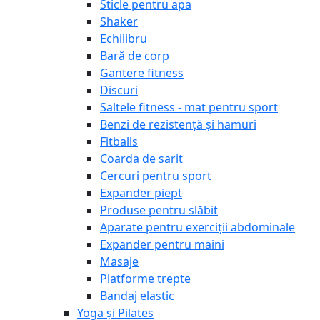
Sticle pentru apa
Shaker
Echilibru
Bară de corp
Gantere fitness
Discuri
Saltele fitness - mat pentru sport
Benzi de rezistență și hamuri
Fitballs
Coarda de sarit
Cercuri pentru sport
Expander piept
Produse pentru slăbit
Aparate pentru exerciții abdominale
Expander pentru maini
Masaje
Platforme trepte
Bandaj elastic
Yoga și Pilates