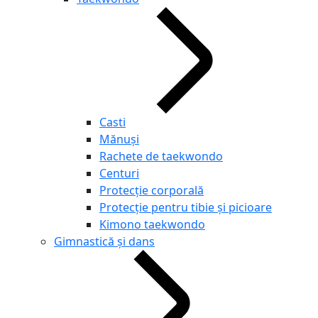
Casti
Mănuși
Rachete de taekwondo
Centuri
Protecție corporală
Protecție pentru tibie și picioare
Kimono taekwondo
Gimnastică și dans