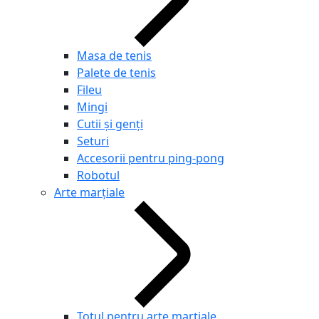
Masa de tenis
Palete de tenis
Fileu
Mingi
Cutii și genți
Seturi
Accesorii pentru ping-pong
Robotul
Arte marțiale
Totul pentru arte marțiale