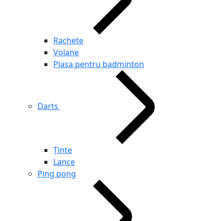
Rachete
Volane
Plasa pentru badminton
Darts
Ținte
Lance
Ping pong