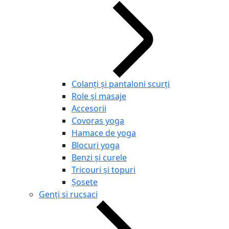
Colanți și pantaloni scurți
Role și masaje
Accesorii
Covoras yoga
Hamace de yoga
Blocuri yoga
Benzi și curele
Tricouri și topuri
Șosete
Genți si rucsaci