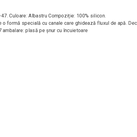
-47. Culoare: Albastru Compoziție: 100% silicon.
e o formă specială cu canale care ghidează fluxul de apă. Decu
7 ambalare: plasă pe șnur cu încuietoare