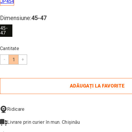
Dimensiune:
45-47
45-
47
Cantitate
-
+
ADĂUGAȚI LA FAVORITE
Ridicare
Livrare prin curier în mun. Chișinău