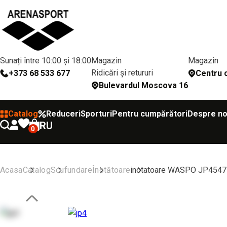
Sunați între 10:00 și 18:00
Magazin
Magazin
Ridicări și retururi
+373 68 533 677
Сentru c
Bulevardul Moscova 16
Catalog
Reduceri
Sporturi
Pentru cumpărători
Despre no
RU
0
Acasa
Catalog
Scufundare
Înotătoare
inotatoare WASPO JP4547