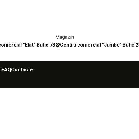
Magazin
omercial "Elat" Butic 73
Сentru comercial "Jumbo" Butic 
i
FAQ
Contacte