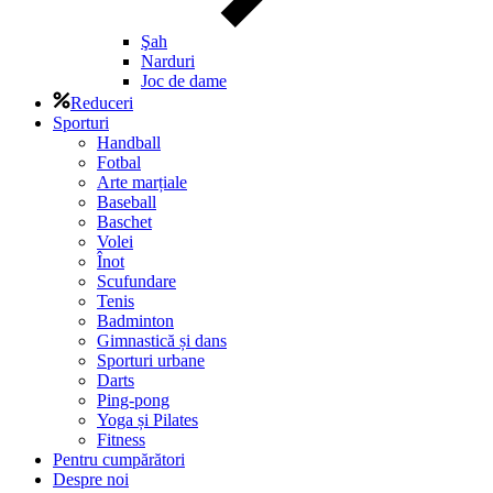
Şah
Narduri
Joc de dame
Reduceri
Sporturi
Handball
Fotbal
Arte marțiale
Baseball
Baschet
Volei
Înot
Scufundare
Tenis
Badminton
Gimnastică și dans
Sporturi urbane
Darts
Ping-pong
Yoga și Pilates
Fitness
Pentru cumpărători
Despre noi