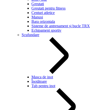
Greutati
Greutati pentru fitness
Centuri atletice
Manusi
Bara orizontala
Sisteme de antrenament și bucle TRX
Echipament sportiv
Scufundare
Masca de inot
Înotătoare
Tub pentru inot