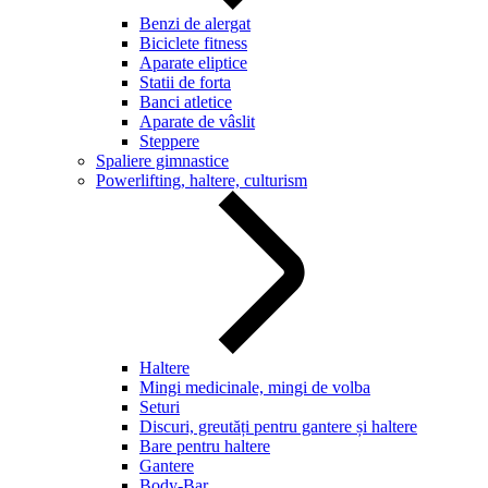
Benzi de alergat
Biciclete fitness
Aparate eliptice
Statii de forta
Banci atletice
Aparate de vâslit
Steppere
Spaliere gimnastice
Powerlifting, haltere, culturism
Haltere
Mingi medicinale, mingi de volba
Seturi
Discuri, greutăți pentru gantere și haltere
Bare pentru haltere
Gantere
Body-Bar