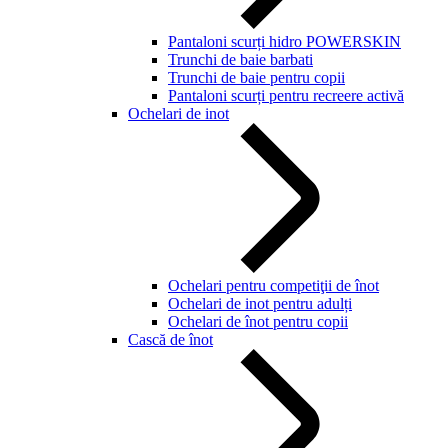
Pantaloni scurți hidro POWERSKIN
Trunchi de baie barbati
Trunchi de baie pentru copii
Pantaloni scurți pentru recreere activă
Ochelari de inot
Ochelari pentru competiţii de înot
Ochelari de inot pentru adulți
Ochelari de înot pentru copii
Cască de înot