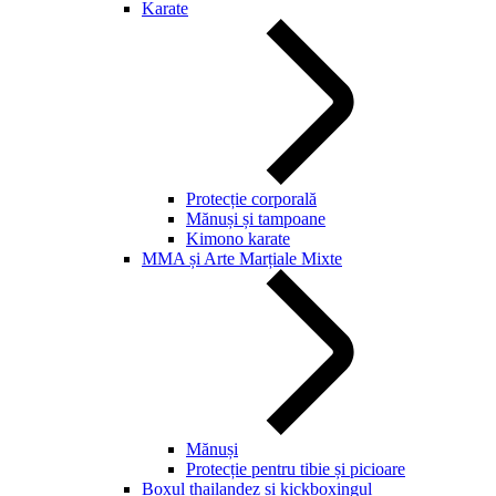
Karate
Protecție corporală
Mănuși și tampoane
Kimono karate
MMA și Arte Marțiale Mixte
Mănuși
Protecție pentru tibie și picioare
Boxul thailandez și kickboxingul