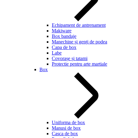
Echipament de antrenament
Makiware
Box bandaje
Manechine și genți de podea
Capa de box
Labe
Covorașe și tatami
Protectie pentru arte martiale
Box
Uniforma de box
Manusi de box
Casca de box