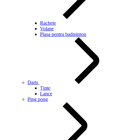
Rachete
Volane
Plasa pentru badminton
Darts
Ținte
Lance
Ping pong