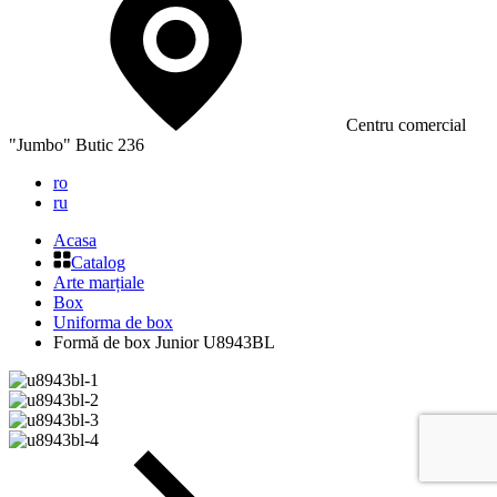
Сentru comercial
"Jumbo" Butic 236
ro
ru
Acasa
Catalog
Arte marțiale
Box
Uniforma de box
Formă de box Junior U8943BL