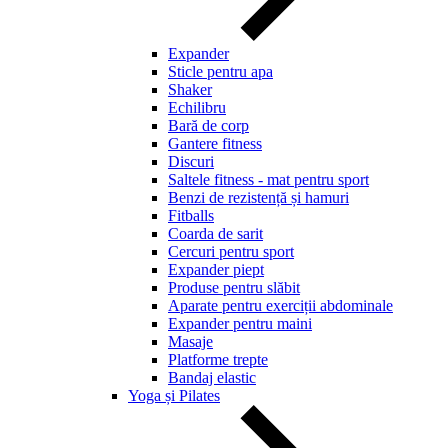
Expander
Sticle pentru apa
Shaker
Echilibru
Bară de corp
Gantere fitness
Discuri
Saltele fitness - mat pentru sport
Benzi de rezistență și hamuri
Fitballs
Coarda de sarit
Cercuri pentru sport
Expander piept
Produse pentru slăbit
Aparate pentru exerciții abdominale
Expander pentru maini
Masaje
Platforme trepte
Bandaj elastic
Yoga și Pilates