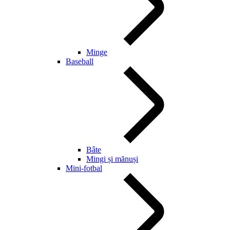
Minge
Baseball
Bâte
Mingi și mănuși
Mini-fotbal