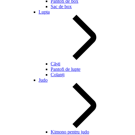
Pantofi de box
Sac de box
Lupta
Căști
Pantofi de lupte
Colanți
Judo
Kimono pentru judo