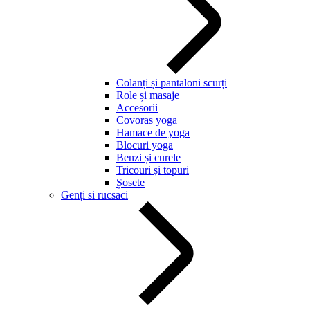
Colanți și pantaloni scurți
Role și masaje
Accesorii
Covoras yoga
Hamace de yoga
Blocuri yoga
Benzi și curele
Tricouri și topuri
Șosete
Genți si rucsaci