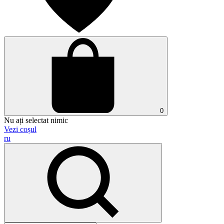
0
Nu ați selectat nimic
Vezi coșul
ru