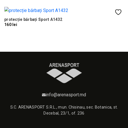
N
protecție bărbați Sport A1432
Ca
160 lei
45
info@arenasport.md
S.C. ARENASPORT S.R.L., mun. Chisinau, sec. Botanica, st.
Decebal, 23/1, of. 236