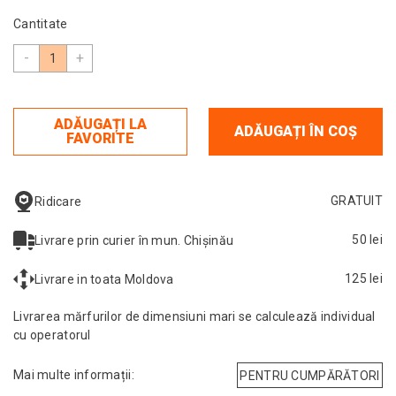
Cantitate
-
+
ADĂUGAȚI LA
ADĂUGAȚI ÎN COȘ
FAVORITE
GRATUIT
Ridicare
50 lei
Livrare prin curier în mun. Chișinău
125 lei
Livrare in toata Moldova
Livrarea mărfurilor de dimensiuni mari se calculează individual
cu operatorul
Mai multe informații:
PENTRU CUMPĂRĂTORI