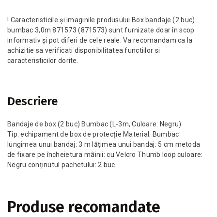
! Caracteristicile și imaginile produsului Box bandaje (2 buc)
bumbac 3,0m 871573 (871573) sunt furnizate doar în scop
informativ și pot diferi de cele reale. Va recomandam ca la
achizitie sa verificati disponibilitatea functiilor si
caracteristicilor dorite.
Descriere
Bandaje de box (2 buc) Bumbac (L-3m, Culoare: Negru)
Tip: echipament de box de protecție Material: Bumbac
lungimea unui bandaj: 3 m lățimea unui bandaj: 5 cm metoda
de fixare pe încheietura mâinii: cu Velcro Thumb loop culoare:
Negru conținutul pachetului: 2 buc.
Produse recomandate