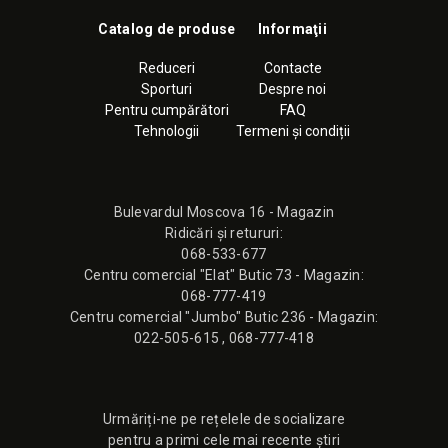
Catalog de produse
Informaţii
Reduceri
Contacte
Sporturi
Despre noi
Pentru cumpărători
FAQ
Tehnologii
Termeni și condiții
Bulevardul Moscova 16 - Magazin
Ridicări și retururi:
068-533-677
Сentru comercial "Elat" Butic 73 - Magazin:
068-777-419
Сentru comercial "Jumbo" Butic 236 - Magazin:
022-505-615
,
068-777-418
Urmăriți-ne pe rețelele de socializare
pentru a primi cele mai recente știri