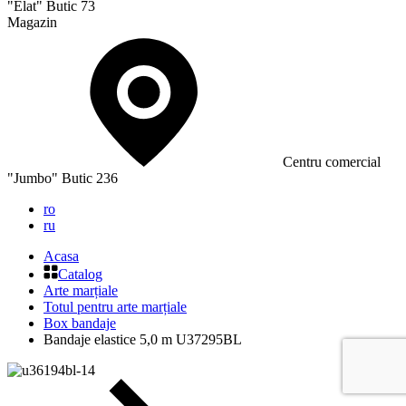
"Elat" Butic 73
Magazin
Сentru comercial
"Jumbo" Butic 236
ro
ru
Acasa
Catalog
Arte marțiale
Totul pentru arte marțiale
Box bandaje
Bandaje elastice 5,0 m U37295BL