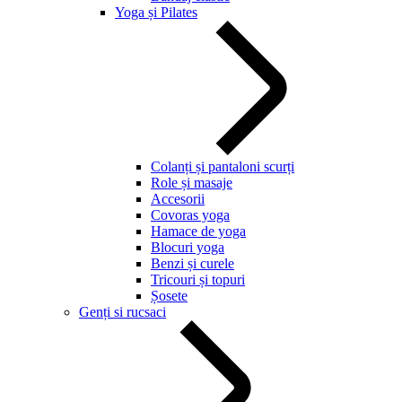
Yoga și Pilates
Colanți și pantaloni scurți
Role și masaje
Accesorii
Covoras yoga
Hamace de yoga
Blocuri yoga
Benzi și curele
Tricouri și topuri
Șosete
Genți si rucsaci