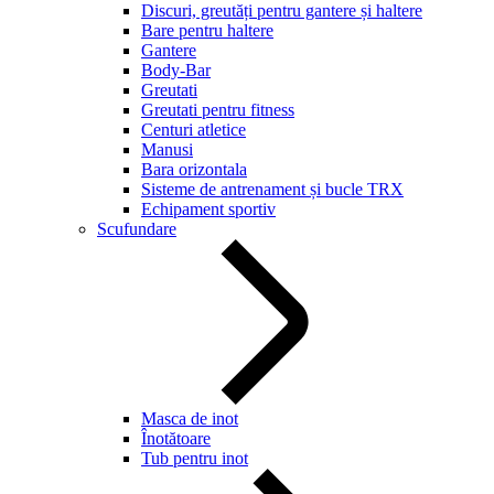
Discuri, greutăți pentru gantere și haltere
Bare pentru haltere
Gantere
Body-Bar
Greutati
Greutati pentru fitness
Centuri atletice
Manusi
Bara orizontala
Sisteme de antrenament și bucle TRX
Echipament sportiv
Scufundare
Masca de inot
Înotătoare
Tub pentru inot