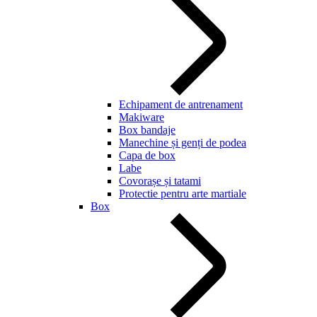
Echipament de antrenament
Makiware
Box bandaje
Manechine și genți de podea
Capa de box
Labe
Covorașe și tatami
Protectie pentru arte martiale
Box