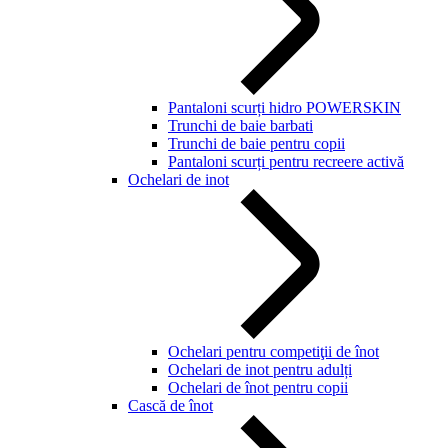
Pantaloni scurți hidro POWERSKIN
Trunchi de baie barbati
Trunchi de baie pentru copii
Pantaloni scurți pentru recreere activă
Ochelari de inot
Ochelari pentru competiţii de înot
Ochelari de inot pentru adulți
Ochelari de înot pentru copii
Cască de înot