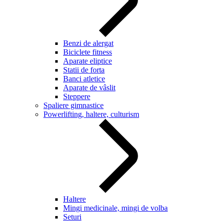
Benzi de alergat
Biciclete fitness
Aparate eliptice
Statii de forta
Banci atletice
Aparate de vâslit
Steppere
Spaliere gimnastice
Powerlifting, haltere, culturism
Haltere
Mingi medicinale, mingi de volba
Seturi