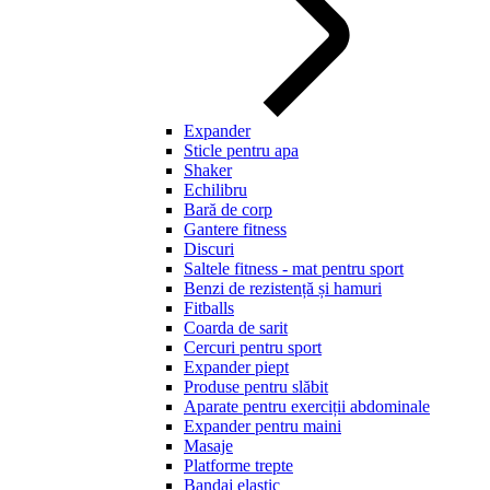
Expander
Sticle pentru apa
Shaker
Echilibru
Bară de corp
Gantere fitness
Discuri
Saltele fitness - mat pentru sport
Benzi de rezistență și hamuri
Fitballs
Coarda de sarit
Cercuri pentru sport
Expander piept
Produse pentru slăbit
Aparate pentru exerciții abdominale
Expander pentru maini
Masaje
Platforme trepte
Bandaj elastic