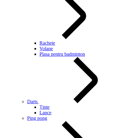
Rachete
Volane
Plasa pentru badminton
Darts
Ținte
Lance
Ping pong