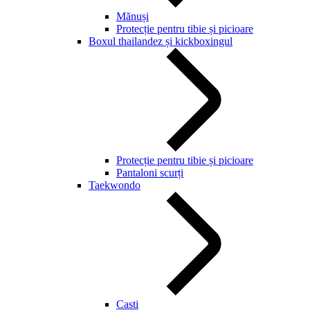
Mănuși
Protecție pentru tibie și picioare
Boxul thailandez și kickboxingul
Protecție pentru tibie și picioare
Pantaloni scurți
Taekwondo
Casti