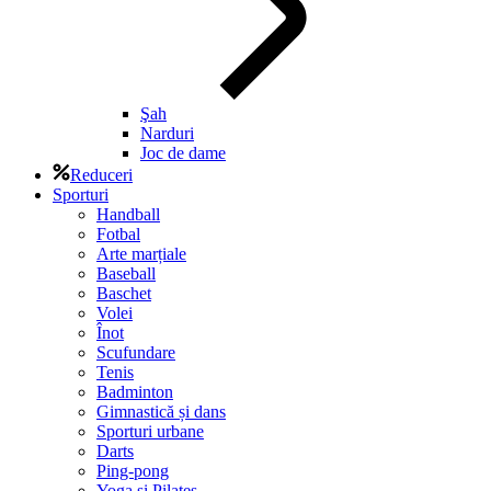
Şah
Narduri
Joc de dame
Reduceri
Sporturi
Handball
Fotbal
Arte marțiale
Baseball
Baschet
Volei
Înot
Scufundare
Tenis
Badminton
Gimnastică și dans
Sporturi urbane
Darts
Ping-pong
Yoga și Pilates