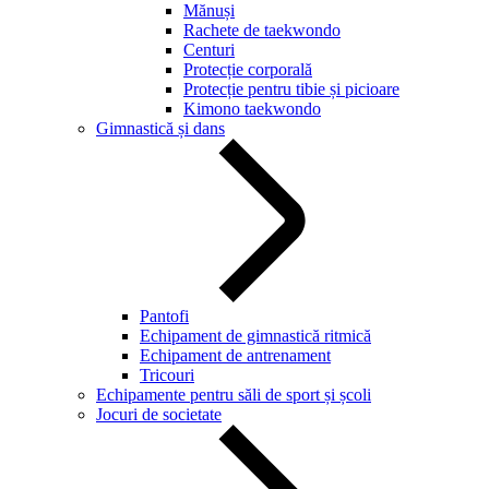
Mănuși
Rachete de taekwondo
Centuri
Protecție corporală
Protecție pentru tibie și picioare
Kimono taekwondo
Gimnastică și dans
Pantofi
Echipament de gimnastică ritmică
Echipament de antrenament
Tricouri
Echipamente pentru săli de sport și școli
Jocuri de societate