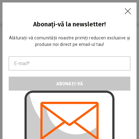
RU
Abonați-vă la newsletter!
Acasa
Catalog
Arte marțiale
Totul pentru arte marțiale
Labe
Alăturați-vă comunității noastre primiți reduceri exclusive și
produse noi direct pe email-ul tau!
Labe
Implicit
ABONAȚI-VĂ