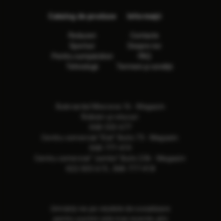
Catalog de produse
Informaţii
Reduceri
Contacte
Sporturi
Despre noi
Pentru cumpărători
FAQ
Tehnologii
Termeni și condiții
Bulevardul Moscova 16 - Magazin
Ridicări și retururi:
068-533-677
Сentru comercial "Elat" Butic 73 - Magazin:
068-777-419
Сentru comercial "Jumbo" Butic 236 - Magazin:
022-505-615
,
068-777-418
Urmăriți-ne pe rețelele de socializare
pentru a primi cele mai recente știri