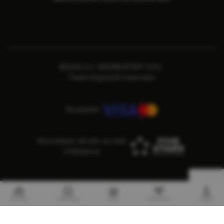
©2026 S.C. ARENASPORT S.R.L.
Toate drepturile rezervate.
Acceptăm
Dezvoltator de site-uri web
în Moldova
Acasa
Catalog
Coş
Favorite
Login