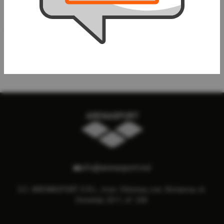
Lapa curbate PU (1 buc)
Laba curbata (2 buc)
87058
19x25x4cm 870582
215 lei
390 lei
info@arenasport.md
S.C. ARENASPORT S.R.L., mun. Chisinau, sec. Botanica, st.
Decebal, 23/1, of. 236