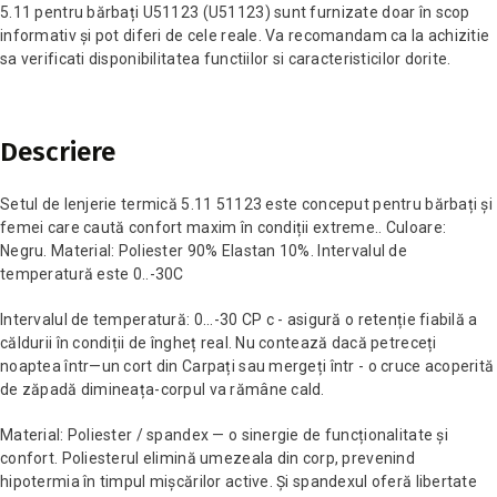
5.11 pentru bărbați U51123 (U51123) sunt furnizate doar în scop
informativ și pot diferi de cele reale. Va recomandam ca la achizitie
sa verificati disponibilitatea functiilor si caracteristicilor dorite.
Descriere
Setul de lenjerie termică 5.11 51123 este conceput pentru bărbați și
femei care caută confort maxim în condiții extreme.. Culoare:
Negru. Material: Poliester 90% Elastan 10%. Intervalul de
temperatură este 0..-30C
Intervalul de temperatură: 0...-30 CP c - asigură o retenție fiabilă a
căldurii în condiții de îngheț real. Nu contează dacă petreceți
noaptea într—un cort din Carpați sau mergeți într - o cruce acoperită
de zăpadă dimineața-corpul va rămâne cald.
Material: Poliester / spandex — o sinergie de funcționalitate și
confort. Poliesterul elimină umezeala din corp, prevenind
hipotermia în timpul mișcărilor active. Și spandexul oferă libertate