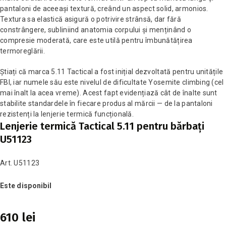
pantaloni de aceeași textură, creând un aspect solid, armonios.
Textura sa elastică asigură o potrivire strânsă, dar fără
constrângere, subliniind anatomia corpului și menținând o
compresie moderată, care este utilă pentru îmbunătățirea
termoreglării.
Știați că marca 5.11 Tactical a fost inițial dezvoltată pentru unitățile
FBI, iar numele său este nivelul de dificultate Yosemite climbing (cel
mai înalt la acea vreme). Acest fapt evidențiază cât de înalte sunt
stabilite standardele în fiecare produs al mărcii — de la pantaloni
rezistenți la lenjerie termică funcțională.
Lenjerie termică Tactical 5.11 pentru bărbați
U51123
Art. U51123
Este disponibil
610 lei