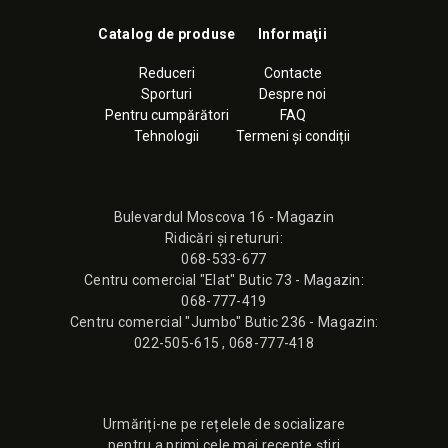
Catalog de produse
Informaţii
Reduceri
Contacte
Sporturi
Despre noi
Pentru cumpărători
FAQ
Tehnologii
Termeni și condiții
Bulevardul Moscova 16 - Magazin
Ridicări și retururi:
068-533-677
Сentru comercial "Elat" Butic 73 - Magazin:
068-777-419
Сentru comercial "Jumbo" Butic 236 - Magazin:
022-505-615
,
068-777-418
Urmăriți-ne pe rețelele de socializare
pentru a primi cele mai recente știri