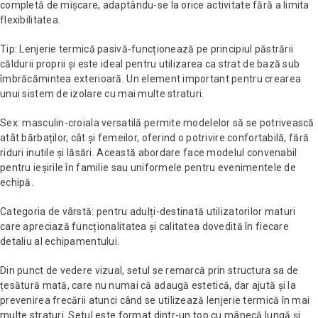
completă de mișcare, adaptându-se la orice activitate fără a limita
flexibilitatea.
Tip: Lenjerie termică pasivă-funcționează pe principiul păstrării
căldurii proprii și este ideal pentru utilizarea ca strat de bază sub
îmbrăcămintea exterioară. Un element important pentru crearea
unui sistem de izolare cu mai multe straturi.
Sex: masculin-croiala versatilă permite modelelor să se potrivească
atât bărbaților, cât și femeilor, oferind o potrivire confortabilă, fără
riduri inutile și lăsări. Această abordare face modelul convenabil
pentru ieșirile în familie sau uniformele pentru evenimentele de
echipă.
Categoria de vârstă: pentru adulți-destinată utilizatorilor maturi
care apreciază funcționalitatea și calitatea dovedită în fiecare
detaliu al echipamentului.
Din punct de vedere vizual, setul se remarcă prin structura sa de
țesătură mată, care nu numai că adaugă estetică, dar ajută și la
prevenirea frecării atunci când se utilizează lenjerie termică în mai
multe straturi. Setul este format dintr-un top cu mânecă lungă și