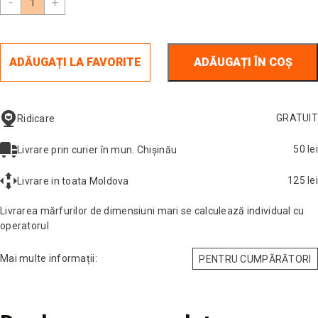
-
+
ADĂUGAȚI LA FAVORITE
ADĂUGAȚI ÎN COȘ
GRATUIT
Ridicare
50 lei
Livrare prin curier în mun. Chișinău
125 lei
Livrare in toata Moldova
Livrarea mărfurilor de dimensiuni mari se calculează individual cu
operatorul
Mai multe informații:
PENTRU CUMPĂRĂTORI