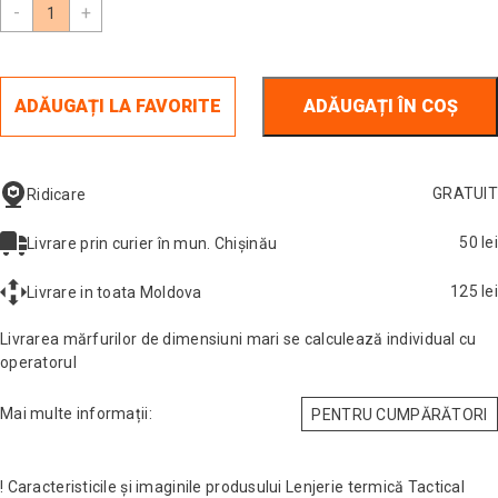
-
+
ADĂUGAȚI LA FAVORITE
ADĂUGAȚI ÎN COȘ
GRATUIT
Ridicare
50 lei
Livrare prin curier în mun. Chișinău
125 lei
Livrare in toata Moldova
Livrarea mărfurilor de dimensiuni mari se calculează individual cu
operatorul
Mai multe informații:
PENTRU CUMPĂRĂTORI
! Caracteristicile și imaginile produsului Lenjerie termică Tactical