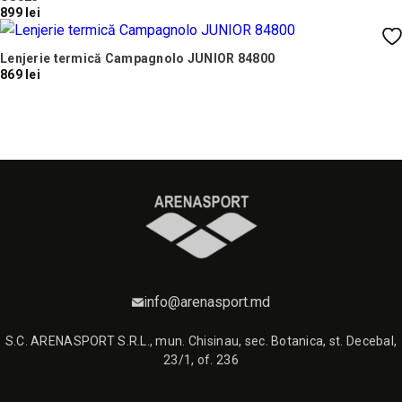
899 lei
Lenjerie termică Campаgnolo JUNIOR 84800
869 lei
info@arenasport.md
S.C. ARENASPORT S.R.L., mun. Chisinau, sec. Botanica, st. Decebal,
23/1, of. 236