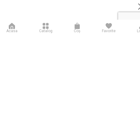
Acasa
Catalog
Coş
Favorite
L