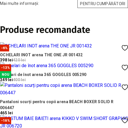
Mai multe informații:
PENTRU CUMPĂRĂTORI
Produse recomandate
-6%
OCHELARI INOT arena THE ONE JR 001432
398 lei
420 lei
-13%
ochelari de înot arena 365 GOGGLES 005290
NOU
349 lei
400 lei
Pantaloni scurți pentru copii arena BEACH BOXER SOLID R
006447
465 lei
-16%