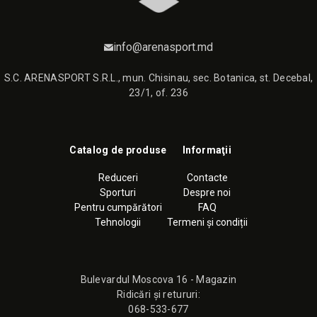
info@arenasport.md
S.C. ARENASPORT S.R.L., mun. Chisinau, sec. Botanica, st. Decebal,
23/1, of. 236
Catalog de produse
Informaţii
Reduceri
Contacte
Sporturi
Despre noi
Pentru cumpărători
FAQ
Tehnologii
Termeni și condiții
Bulevardul Moscova 16 - Magazin
Ridicări și retururi:
068-533-677