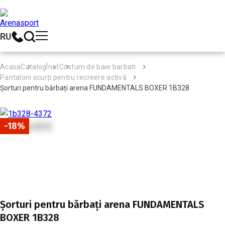
RU
Acasa
Catalog
Înot
Costum de baie barbati
Pantaloni scurți pentru recreere activă
Șorturi pentru bărbați arena FUNDAMENTALS BOXER 1B328
-18%
Șorturi pentru bărbați arena FUNDAMENTALS
BOXER 1B328