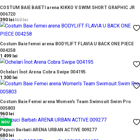
COSTUM BAIE BAIETI arena KIKKO V SWIM SHORT GRAPHIC JR
006720
390 lei
460 lei
Costum Baie femei arena BODYLIFT FLAVIA U BACK ONE PIECE
004258
1 499 lei
Ochelari Înot Arena Cobra Swipe 004195
1 300 lei
Costum Baie Femei arena Women's Team Swimsuit Swim Pro
005803
960 lei
NOU
Papuci Barbati ARENA URBAN ACTIVE 009277
680 lei