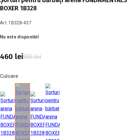
Șorturi pentru bărbați arena FUNDAMENTALS
BOXER 1B328
Art. 1B328-437
Nu este disponibil
460 lei
555 lei
Culoare