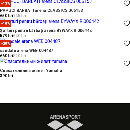
-13%
PAPUCI BARBATI arena CLASSICS 006153
650 lei
745 lei
-10%
Șorturi pentru bărbați arena BYWAYX R 006442
579 lei
640 lei
-20%
sandale arena WEB 004487
660 lei
820 lei
Спасательный жилет Yamaha
390 lei