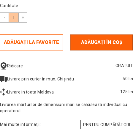
Cantitate
-
+
ADĂUGAȚI LA FAVORITE
ADĂUGAȚI ÎN COȘ
GRATUIT
Ridicare
50 lei
Livrare prin curier în mun. Chișinău
125 lei
Livrare in toata Moldova
Livrarea mărfurilor de dimensiuni mari se calculează individual cu
operatorul
Mai multe informații:
PENTRU CUMPĂRĂTORI