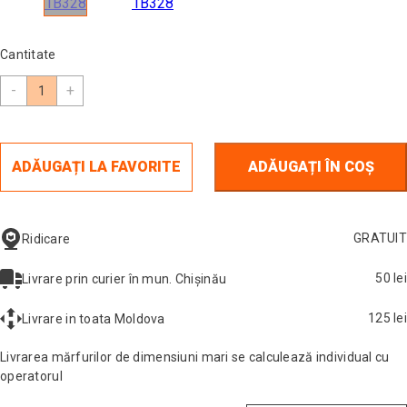
Cantitate
-
+
ADĂUGAȚI LA FAVORITE
ADĂUGAȚI ÎN COȘ
GRATUIT
Ridicare
50 lei
Livrare prin curier în mun. Chișinău
125 lei
Livrare in toata Moldova
Livrarea mărfurilor de dimensiuni mari se calculează individual cu
operatorul