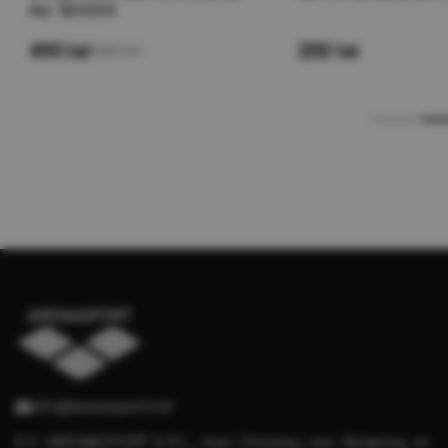
4кг 823234
490 lei
200 lei
560 lei
info@arenasport.md
S.C. ARENASPORT S.R.L., mun. Chisinau, sec. Botanica, st.