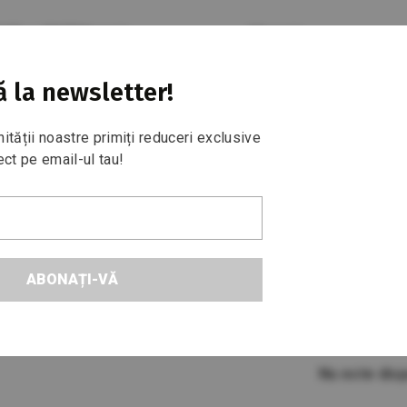
0:00 și 18:00
Magazin
Magazin
Ridicări și retururi
33 677
Сentru comercial "Ela
Bulevardul Moscova 16
 la newsletter!
ității noastre primiți reduceri exclusive
noi
FAQ
Contacte
ect pe email-ul tau!
tala
Turnic pentru casă 60–100 cm 830611
ABONAȚI-VĂ
Turnic 
Art. 830611
Nu este disp