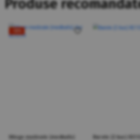
Produse recomandat
-13%
Minge medicale (medballs)
Barele (2 buc) 82132