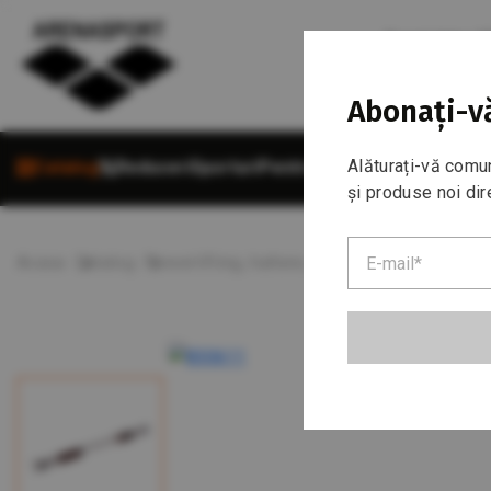
Sunați între 1
+373 68 5
Abonați-vă
Alăturați-vă comun
Catalog
Reduceri
Sporturi
Pentru cumpărători
Despre 
și produse noi dir
Acasa
Catalog
Powerlifting, haltere, culturism
Bara orizon