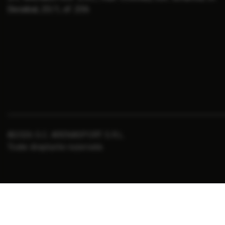
Decebal, 23/1, of. 236
©2026 S.C. ARENASPORT S.R.L.
Toate drepturile rezervate.