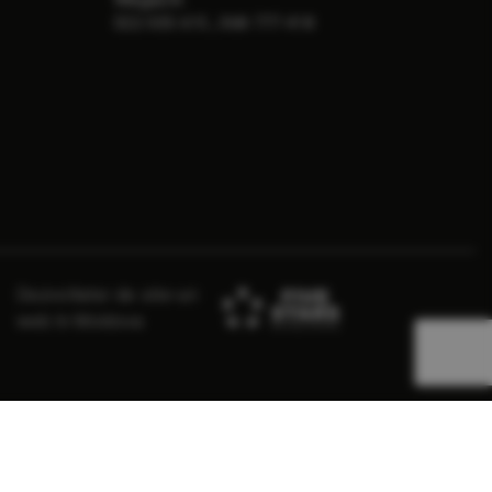
,
022-505-615
068-777-418
Dezvoltator de site-uri
web în Moldova