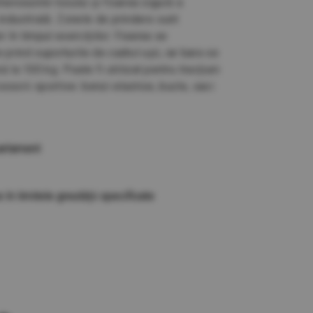
ensiunile tocului și fixarea sigură a
 industrială. Zonele de prindere sunt
 în timpul exercițiilor. Fixarea se
 prind suporturile de cadrul ușii, iar bara se
la 100 kg. Poate fi utilizat pentru tracțiuni
ccesorii sportive: benzi elastice, bucle, saci
partament
e în limitele greutății specificate