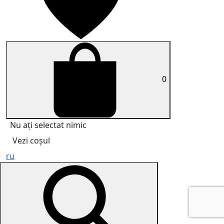
0
Nu ați selectat nimic
Vezi coșul
ru