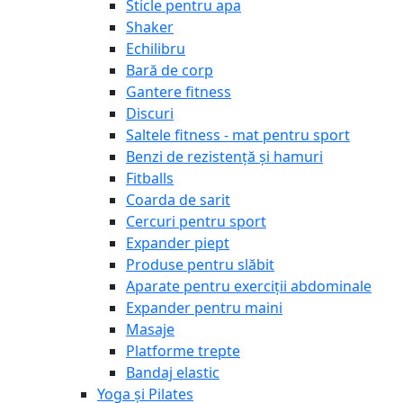
Sticle pentru apa
Shaker
Echilibru
Bară de corp
Gantere fitness
Discuri
Saltele fitness - mat pentru sport
Benzi de rezistență și hamuri
Fitballs
Coarda de sarit
Cercuri pentru sport
Expander piept
Produse pentru slăbit
Aparate pentru exerciții abdominale
Expander pentru maini
Masaje
Platforme trepte
Bandaj elastic
Yoga și Pilates