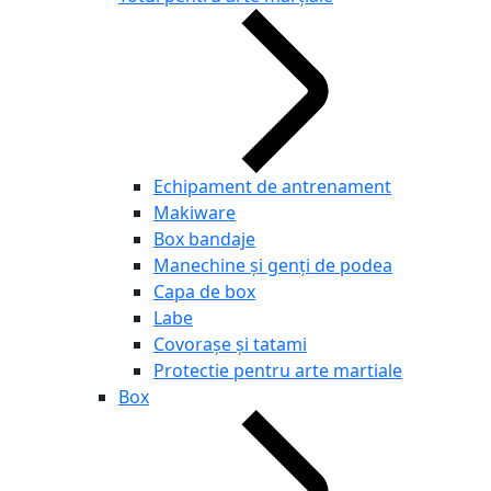
Echipament de antrenament
Makiware
Box bandaje
Manechine și genți de podea
Capa de box
Labe
Covorașe și tatami
Protectie pentru arte martiale
Box