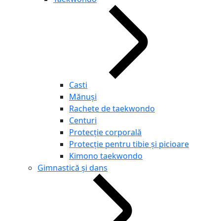
Casti
Mănuși
Rachete de taekwondo
Centuri
Protecție corporală
Protecție pentru tibie și picioare
Kimono taekwondo
Gimnastică și dans