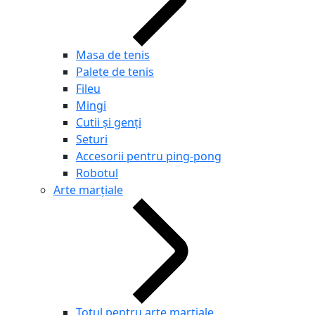
Masa de tenis
Palete de tenis
Fileu
Mingi
Cutii și genți
Seturi
Accesorii pentru ping-pong
Robotul
Arte marțiale
Totul pentru arte marțiale