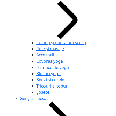
Colanți și pantaloni scurți
Role și masaje
Accesorii
Covoras yoga
Hamace de yoga
Blocuri yoga
Benzi și curele
Tricouri și topuri
Șosete
Genți si rucsaci