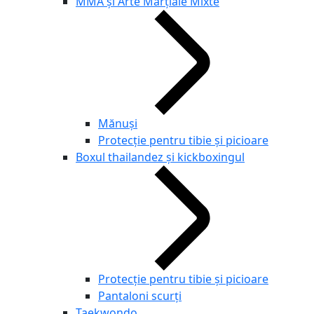
MMA și Arte Marțiale Mixte
Mănuși
Protecție pentru tibie și picioare
Boxul thailandez și kickboxingul
Protecție pentru tibie și picioare
Pantaloni scurți
Taekwondo