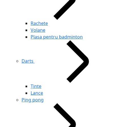
Rachete
Volane
Plasa pentru badminton
Darts
Ținte
Lance
Ping pong